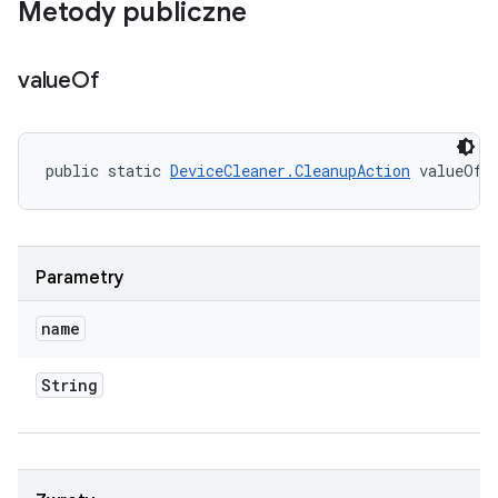
Metody publiczne
value
Of
public static 
DeviceCleaner.CleanupAction
 valueOf 
Parametry
name
String