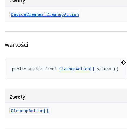
Zwroty
Device
Cleaner
.
Cleanup
Action
wartości
public static final 
CleanupAction[]
 values ()
Zwroty
Cleanup
Action[]