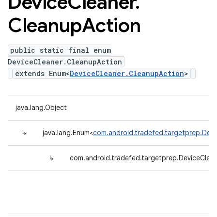
Device
Cleaner
.
Cleanup
Action
public static final enum
DeviceCleaner.CleanupAction
extends Enum<
DeviceCleaner.CleanupAction
>
java.lang.Object
↳
java.lang.Enum<
com.android.tradefed.targetprep.Devi
↳
com.android.tradefed.targetprep.DeviceClea