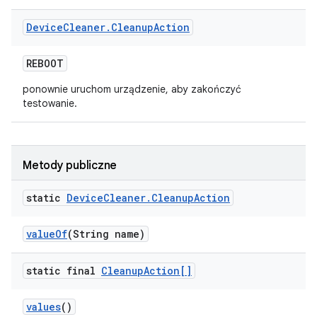
Device
Cleaner
.
Cleanup
Action
REBOOT
ponownie uruchom urządzenie, aby zakończyć
testowanie.
Metody publiczne
static
Device
Cleaner
.
Cleanup
Action
value
Of
(String name)
static final
Cleanup
Action[]
values
()