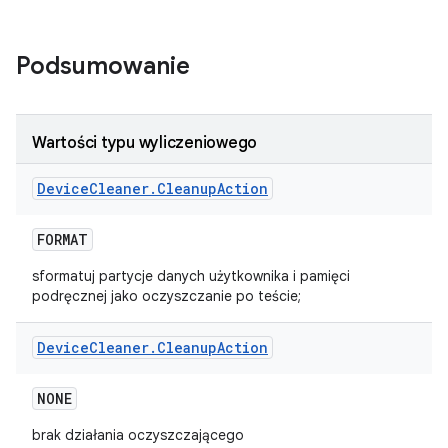
Podsumowanie
Wartości typu wyliczeniowego
Device
Cleaner
.
Cleanup
Action
FORMAT
sformatuj partycje danych użytkownika i pamięci
podręcznej jako oczyszczanie po teście;
Device
Cleaner
.
Cleanup
Action
NONE
brak działania oczyszczającego