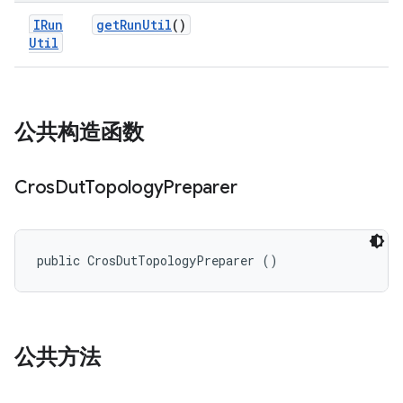
IRun
get
Run
Util
()
Util
公共构造函数
Cros
Dut
Topology
Preparer
public CrosDutTopologyPreparer ()
公共方法