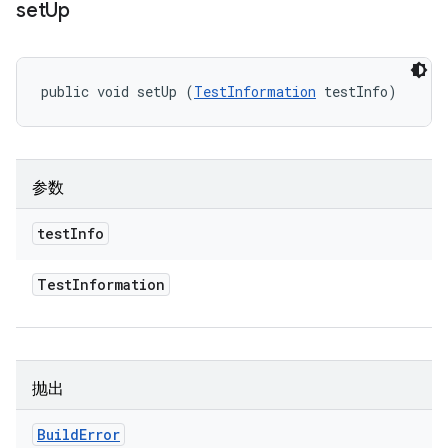
set
Up
public void setUp (
TestInformation
 testInfo)
参数
test
Info
Test
Information
抛出
Build
Error