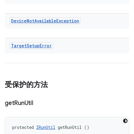
Device
Not
Available
Exception
Target
Setup
Error
受保护的方法
get
Run
Util
protected 
IRunUtil
 getRunUtil ()