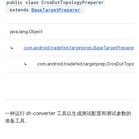
public class CrosDutTopologyPreparer
extends
BaseTargetPreparer
java.lang.Object
↳
com.android.tradefed.targetprep.BaseTargetPreparer
↳
com.android.tradefed.targetprep.CrosDutTopolo
一种运行 dt-converter 工具以生成测试配置和测试参数的
准备工具。