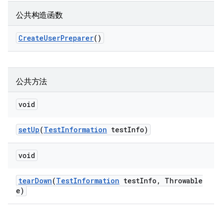
公共构造函数
Create
User
Preparer
()
公共方法
void
set
Up
(
Test
Information
test
Info)
void
tear
Down
(
Test
Information
test
Info
,
Throwable
e)