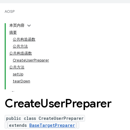
AOSP
本页内容
摘要
公共构造函数
公共方法
公共构造函数
CreateUserPreparer
公共方法
setUp
tearDown
Create
User
Preparer
public class CreateUserPreparer
extends
BaseTargetPreparer