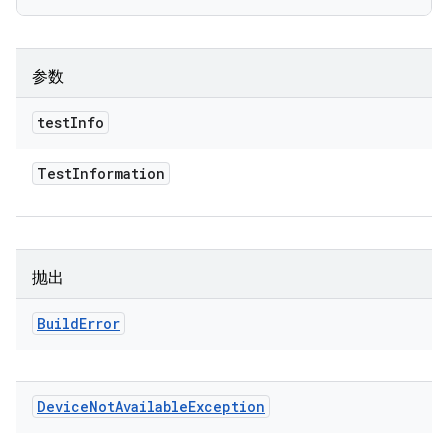
参数
test
Info
Test
Information
抛出
Build
Error
Device
Not
Available
Exception