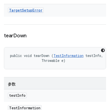
Target
Setup
Error
tear
Down
public void tearDown (
TestInformation
 testInfo, 

                Throwable e)
参数
test
Info
Test
Information