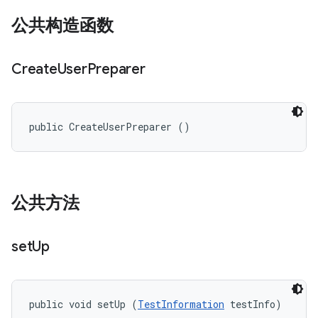
公共构造函数
Create
User
Preparer
public CreateUserPreparer ()
公共方法
set
Up
public void setUp (
TestInformation
 testInfo)