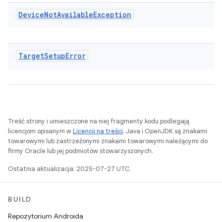
Device
Not
Available
Exception
Target
Setup
Error
Treść strony i umieszczone na niej fragmenty kodu podlegają
licencjom opisanym w
Licencji na treści
. Java i OpenJDK są znakami
towarowymi lub zastrzeżonymi znakami towarowymi należącymi do
firmy Oracle lub jej podmiotów stowarzyszonych.
Ostatnia aktualizacja: 2025-07-27 UTC.
BUILD
Repozytorium Androida