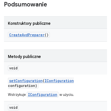
Podsumowanie
Konstruktory publiczne
Create
Avd
Preparer
()
Metody publiczne
void
set
Configuration
(
IConfiguration
configuration)
IConfiguration
Wstrzykuje
w użyciu.
void