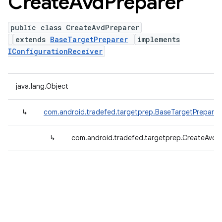
Create
Avd
Preparer
public class CreateAvdPreparer
extends
BaseTargetPreparer
implements
IConfigurationReceiver
java.lang.Object
↳
com.android.tradefed.targetprep.BaseTargetPreparer
↳
com.android.tradefed.targetprep.CreateAvdP