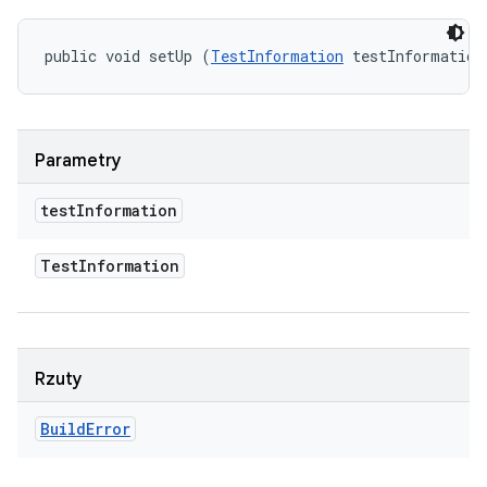
public void setUp (
TestInformation
 testInformation
Parametry
test
Information
Test
Information
Rzuty
Build
Error