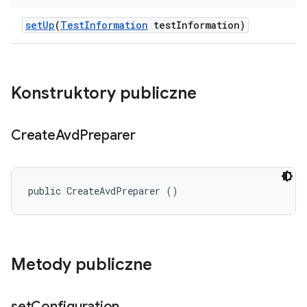
set
Up
(
Test
Information
test
Information)
Konstruktory publiczne
Create
Avd
Preparer
public CreateAvdPreparer ()
Metody publiczne
set
Configuration