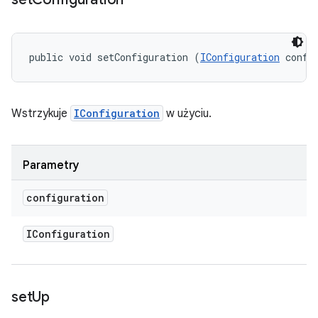
public void setConfiguration (
IConfiguration
 confi
Wstrzykuje
IConfiguration
w użyciu.
Parametry
configuration
IConfiguration
set
Up