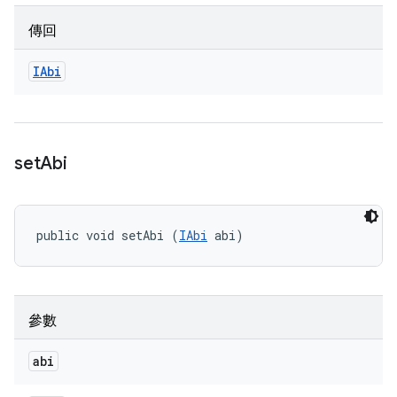
傳回
IAbi
set
Abi
public void setAbi (
IAbi
 abi)
參數
abi