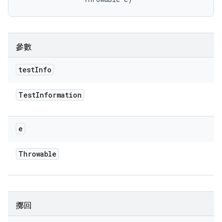
參數
test
Info
Test
Information
e
Throwable
擲回