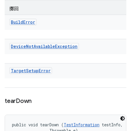
擲回
Build
Error
Device
Not
Available
Exception
Target
Setup
Error
tear
Down
public void tearDown (
TestInformation
 testInfo, 

                Throwable e)