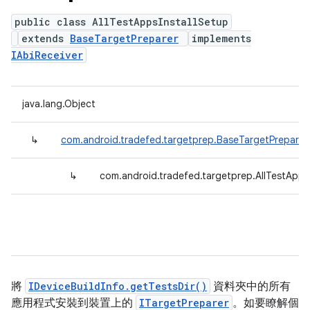
public class AllTestAppsInstallSetup
extends
BaseTargetPreparer
implements
IAbiReceiver
java.lang.Object
↳
com.android.tradefed.targetprep.BaseTargetPreparer
↳
com.android.tradefed.targetprep.AllTestApps
將
IDeviceBuildInfo.getTestsDir()
資料夾中的所有
應用程式安裝到裝置上的
ITargetPreparer
。如要瞭解個