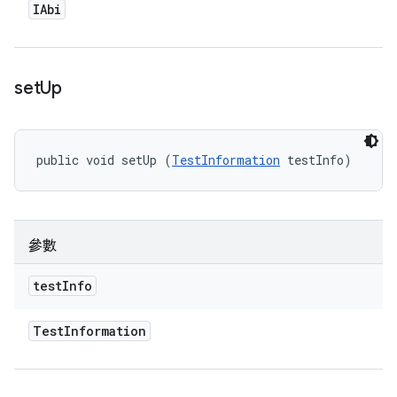
IAbi
set
Up
public void setUp (
TestInformation
 testInfo)
參數
test
Info
Test
Information