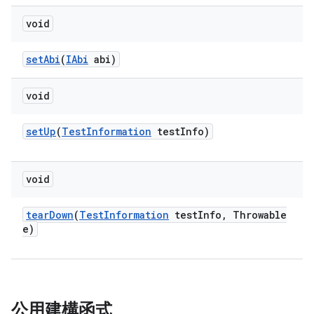
void
set
Abi
(
IAbi
abi)
void
set
Up
(
Test
Information
test
Info)
void
tear
Down
(
Test
Information
test
Info
,
Throwable
e)
公用建構函式