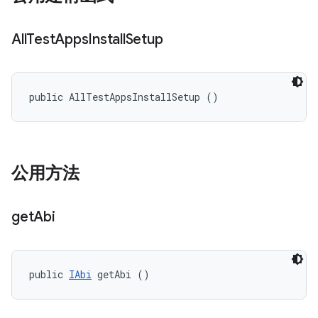
All
Test
Apps
Install
Setup
public AllTestAppsInstallSetup ()
公用方法
get
Abi
public 
IAbi
 getAbi ()