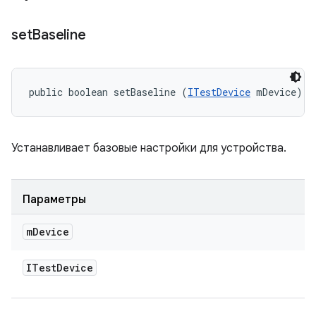
set
Baseline
public boolean setBaseline (
ITestDevice
 mDevice)
Устанавливает базовые настройки для устройства.
Параметры
m
Device
ITest
Device