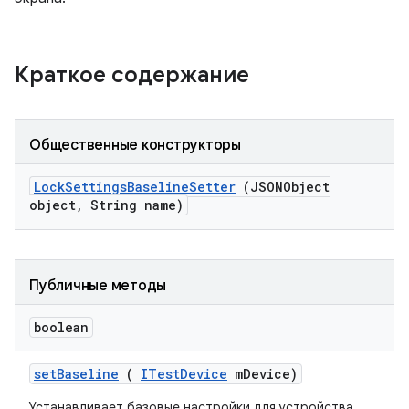
Краткое содержание
Общественные конструкторы
Lock
Settings
Baseline
Setter
(JSONObject
object
,
String name)
Публичные методы
boolean
set
Baseline
(
ITest
Device
m
Device)
Устанавливает базовые настройки для устройства.