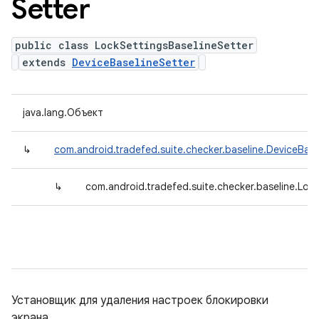
Setter
public class LockSettingsBaselineSetter
extends
DeviceBaselineSetter
java.lang.Объект
↳
com.android.tradefed.suite.checker.baseline.DeviceBase
↳
com.android.tradefed.suite.checker.baseline.Lock
Установщик для удаления настроек блокировки
экрана.