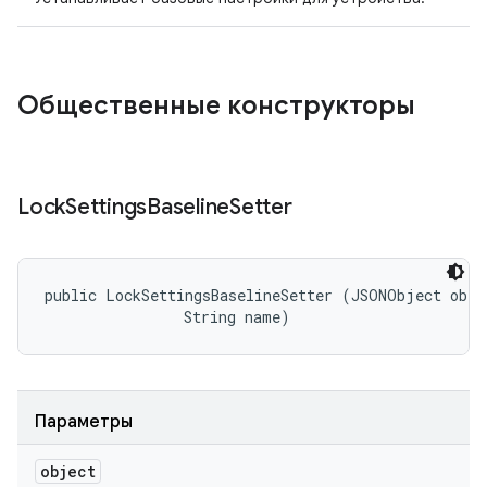
Общественные конструкторы
Lock
Settings
Baseline
Setter
public LockSettingsBaselineSetter (JSONObject objec
                String name)
Параметры
object