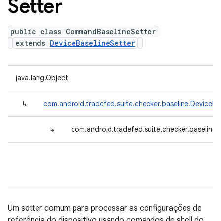
Setter
public class CommandBaselineSetter
extends
DeviceBaselineSetter
java.lang.Object
↳
com.android.tradefed.suite.checker.baseline.DeviceBa
↳
com.android.tradefed.suite.checker.baseline
Um setter comum para processar as configurações de
referência do dispositivo usando comandos de shell do