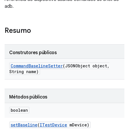
adb.
Resumo
Construtores públicos
Command
Baseline
Setter
(JSONObject object
,
String name)
Métodos públicos
boolean
set
Baseline
(
ITest
Device
m
Device)