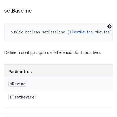
set
Baseline
public boolean setBaseline (
ITestDevice
 mDevice)
Define a configuração de referência do dispositivo.
Parâmetros
m
Device
ITest
Device