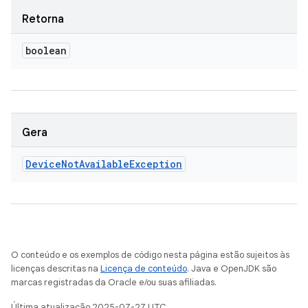
Retorna
boolean
Gera
Device
Not
Available
Exception
O conteúdo e os exemplos de código nesta página estão sujeitos às
licenças descritas na
Licença de conteúdo
. Java e OpenJDK são
marcas registradas da Oracle e/ou suas afiliadas.
Última atualização 2025-07-27 UTC.