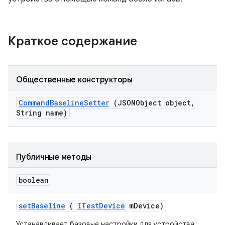
Краткое содержание
Общественные конструкторы
Command
Baseline
Setter
(JSONObject object
,
String name)
Публичные методы
boolean
set
Baseline
(
ITest
Device
m
Device)
Устанавливает базовые настройки для устройства.