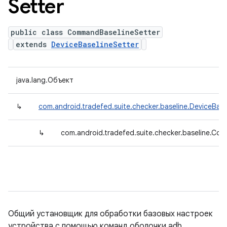
Setter
public class CommandBaselineSetter
extends
DeviceBaselineSetter
java.lang.Объект
↳
com.android.tradefed.suite.checker.baseline.DeviceBase
↳
com.android.tradefed.suite.checker.baseline.Co
Общий установщик для обработки базовых настроек
устройства с помощью команд оболочки adb.