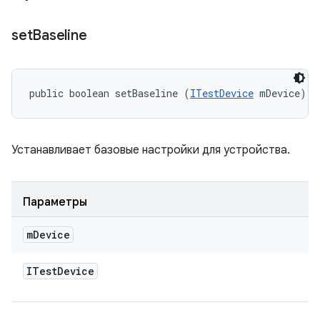
set
Baseline
public boolean setBaseline (
ITestDevice
 mDevice)
Устанавливает базовые настройки для устройства.
Параметры
m
Device
ITest
Device