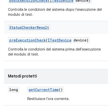
post
Execution
Check
(
ITest
Device
device)
Controlla le condizioni del sistema dopo l'esecuzione del
modulo di test.
Status
Checker
Result
pre
Execution
Check
(
ITest
Device
device)
Controlla le condizioni del sistema prima dell'esecuzione
del modulo di test.
Metodi protetti
long
get
Current
Time
()
Restituisce l'ora corrente.