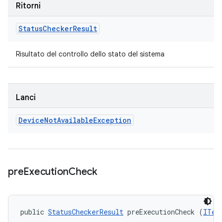
Ritorni
Status
Checker
Result
Risultato del controllo dello stato del sistema
Lanci
Device
Not
Available
Exception
pre
Execution
Check
public 
StatusCheckerResult
 preExecutionCheck (
ITes