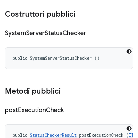
Costruttori pubblici
System
Server
Status
Checker
public SystemServerStatusChecker ()
Metodi pubblici
post
Execution
Check
public 
StatusCheckerResult
 postExecutionCheck (
ITe