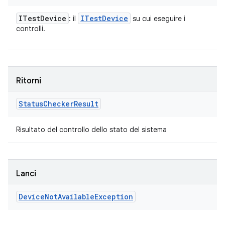
ITest
Device
ITest
Device
: il
su cui eseguire i
controlli.
Ritorni
Status
Checker
Result
Risultato del controllo dello stato del sistema
Lanci
Device
Not
Available
Exception