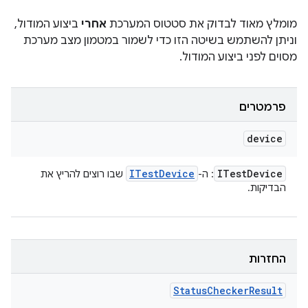
מומלץ מאוד לבדוק את סטטוס המערכת
אחרי
ביצוע המודול,
וניתן להשתמש בשיטה הזו כדי לשמור במטמון מצב מערכת
מסוים לפני ביצוע המודול.
פרמטרים
device
ITest
Device
ITest
Device
: ה-
שבו רוצים להריץ את
הבדיקות.
החזרות
Status
Checker
Result