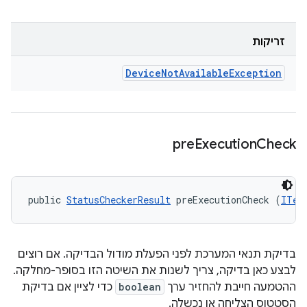
זריקות
Device
Not
Available
Exception
pre
Execution
Check
public 
StatusCheckerResult
 preExecutionCheck (
ITes
בדיקת תנאי המערכת לפני הפעלת מודול הבדיקה. אם רוצים
לבצע כאן בדיקה, צריך לשנות את השיטה הזו בסופר-מחלקה.
ההטמעה חייבת להחזיר ערך
boolean
כדי לציין אם בדיקת
הסטטוס הצליחה או נכשלה.