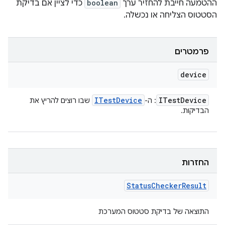
ההטמעה חייבת להחזיר ערך
boolean
כדי לציין אם בדיקת
הסטטוס הצליחה או נכשלה.
פרמטרים
device
ITest
Device
ITest
Device
: ה-
שבו רוצים להריץ את
הבדיקות.
החזרות
Status
Checker
Result
התוצאה של בדיקת סטטוס המערכת