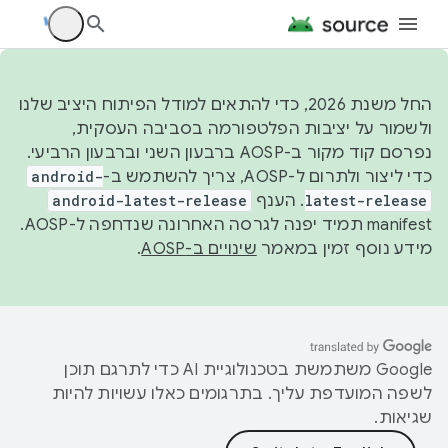
החל משנת 2026, כדי להתאים למודל הפיתוח היציב שלנו
ולשמור על יציבות הפלטפורמה בסביבה העסקית,
נפרסם קוד מקור ב-AOSP ברבעון השני וברבעון הרביעי.
כדי ליצור ולתרום ל-AOSP, צריך להשתמש ב-
android-
latest-release
. הענף
android-latest-release
manifest תמיד יפנה לגרסה האחרונה שנדחפה ל-AOSP.
מידע נוסף זמין במאמר
שינויים ב-AOSP
.
‫Google משתמשת בטכנולוגיית AI כדי לתרגם תוכן
לשפה המועדפת עליך. בתרגומים כאלו עשויות להיות
שגיאות.