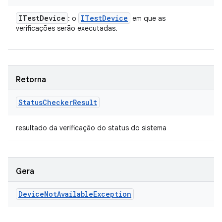
ITest
Device
ITest
Device
: o
em que as
verificações serão executadas.
Retorna
Status
Checker
Result
resultado da verificação do status do sistema
Gera
Device
Not
Available
Exception