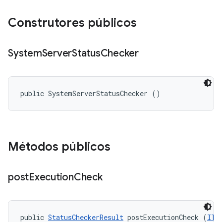
Construtores públicos
System
Server
Status
Checker
public SystemServerStatusChecker ()
Métodos públicos
post
Execution
Check
public 
StatusCheckerResult
 postExecutionCheck (
ITe