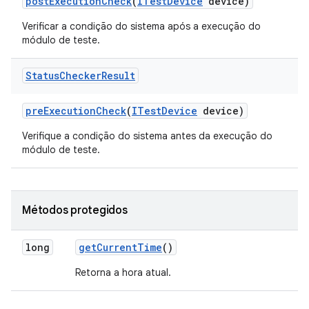
post
Execution
Check
(
ITest
Device
device)
Verificar a condição do sistema após a execução do
módulo de teste.
Status
Checker
Result
pre
Execution
Check
(
ITest
Device
device)
Verifique a condição do sistema antes da execução do
módulo de teste.
Métodos protegidos
long
get
Current
Time
()
Retorna a hora atual.