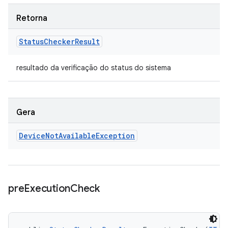
Retorna
Status
Checker
Result
resultado da verificação do status do sistema
Gera
Device
Not
Available
Exception
pre
Execution
Check