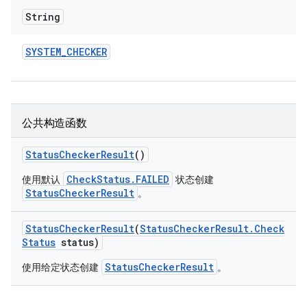
String
SYSTEM
_
CHECKER
公共构造函数
Status
Checker
Result
()
CheckStatus.FAILED
使用默认
状态创建
StatusCheckerResult
。
Status
Checker
Result
(
Status
Checker
Result
.
Check
Status
status)
StatusCheckerResult
使用给定状态创建
。