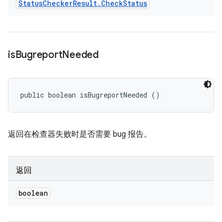
Status
Checker
Result
.
Check
Status
is
Bugreport
Needed
public boolean isBugreportNeeded ()
返回在检查器失败时是否需要 bug 报告。
返回
boolean