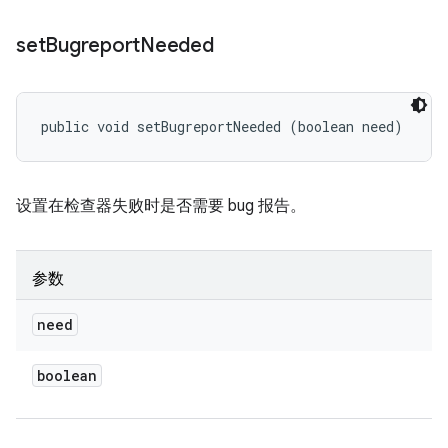
set
Bugreport
Needed
public void setBugreportNeeded (boolean need)
设置在检查器失败时是否需要 bug 报告。
参数
need
boolean