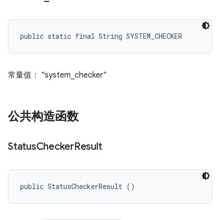
public static final String SYSTEM_CHECKER
常量值： "system_checker"
公共构造函数
Status
Checker
Result
public StatusCheckerResult ()