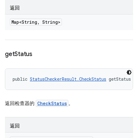
返回
Map<String
,
String>
get
Status
public 
StatusCheckerResult.CheckStatus
 getStatus (
返回检查器的
CheckStatus
。
返回