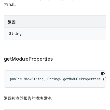
为 null。
返回
String
get
Module
Properties
public Map<String, String> getModuleProperties ()
返回检查器报告的模块属性。