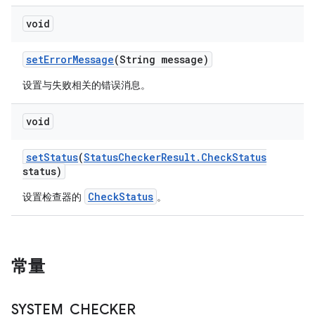
void
set
Error
Message
(String message)
设置与失败相关的错误消息。
void
set
Status
(
Status
Checker
Result
.
Check
Status
status)
CheckStatus
设置检查器的
。
常量
SYSTEM
_
CHECKER