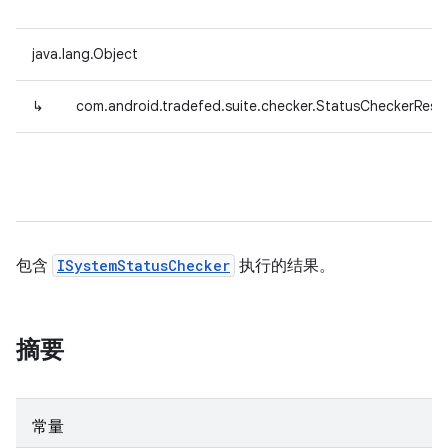
java.lang.Object
↳
com.android.tradefed.suite.checker.StatusCheckerResul
包含
ISystemStatusChecker
执行的结果。
摘要
常量