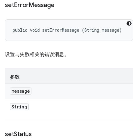
set
Error
Message
public void setErrorMessage (String message)
设置与失败相关的错误消息。
参数
message
String
set
Status