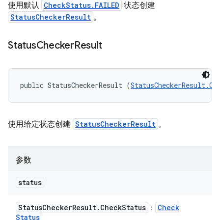
使用默认
CheckStatus.FAILED
状态创建
StatusCheckerResult
。
Status
Checker
Result
public StatusCheckerResult (
StatusCheckerResult.Ch
使用给定状态创建
StatusCheckerResult
。
参数
status
Status
Checker
Result
.
Check
Status
Check
：
Status