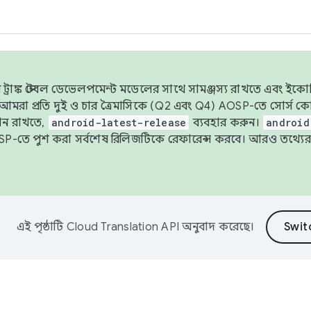
াঙ্ক স্টেবল ডেভেলপমেন্ট মডেলের সাথে সামঞ্জস্য রাখতে এবং ইকোসিস্ট
ে, আমরা প্রতি দুই ও চার ত্রৈমাসিকে (Q2 এবং Q4) AOSP-তে সোর্স
ান রাখতে,
android-latest-release
ব্যবহার করুন।
android
বদা AOSP-তে পুশ করা সর্বশেষ রিলিজটিকে রেফারেন্স করবে। আরও তথ্যের
এই পৃষ্ঠাটি
Cloud Translation API
অনুবাদ করেছে।