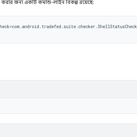
রিয় করার জন্য একটি কমান্ড-লাইন বিকল্প রয়েছে:
heck=com.android.tradefed.suite.checker.ShellStatusCheck