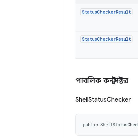
Status
Checker
Result
Status
Checker
Result
পাবলিক কনস্ট্রাক্টর
Shell
Status
Checker
public ShellStatusChec