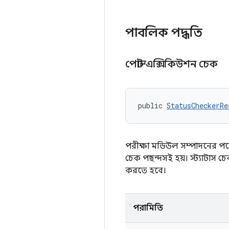
পাবলিক পদ্ধতি
পোস্ট এক্সিকিউশন চেক
public 
StatusCheckerRe
পরীক্ষা মডিউল সম্পাদনের পরে
চেক পছন্দসই হয়। স্ট্যাটাস চে
করতে হবে।
পরামিতি