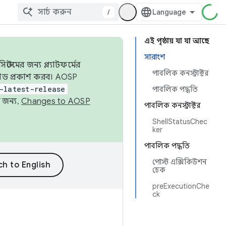
/
এই পৃষ্ঠায় যা যা আছে
সারাংশ
েমের জন্য প্ল্যাটফর্মের
পাবলিক কনস্ট্রাক্টর
 কোড প্রকাশ করব। AOSP
-latest-release
পাবলিক পদ্ধতি
 জন্য,
Changes to AOSP
পাবলিক কনস্ট্রাক্টর
ShellStatusChec
ker
পাবলিক পদ্ধতি
পোস্ট এক্সিকিউশন
চেক
preExecutionChe
ck