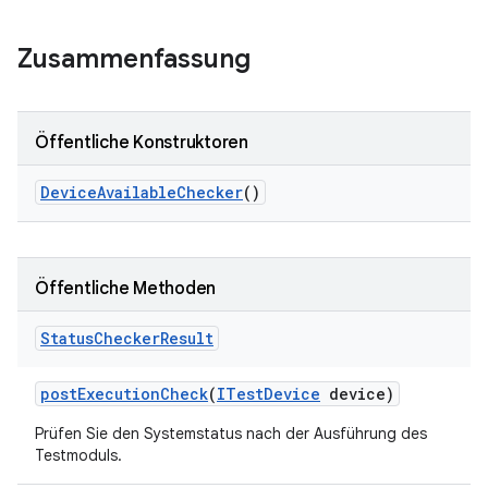
Zusammenfassung
Öffentliche Konstruktoren
Device
Available
Checker
()
Öffentliche Methoden
Status
Checker
Result
post
Execution
Check
(
ITest
Device
device)
Prüfen Sie den Systemstatus nach der Ausführung des
Testmoduls.