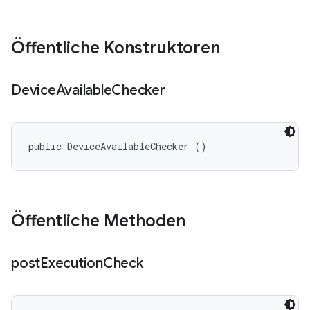
Öffentliche Konstruktoren
Device
Available
Checker
public DeviceAvailableChecker ()
Öffentliche Methoden
post
Execution
Check