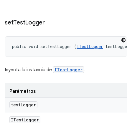
set
Test
Logger
public void setTestLogger (
ITestLogger
 testLogger)
Inyecta la instancia de
ITestLogger
.
Parámetros
test
Logger
ITest
Logger