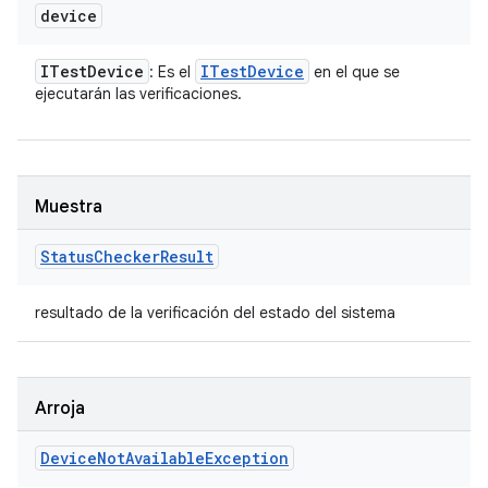
device
ITest
Device
ITest
Device
: Es el
en el que se
ejecutarán las verificaciones.
Muestra
Status
Checker
Result
resultado de la verificación del estado del sistema
Arroja
Device
Not
Available
Exception