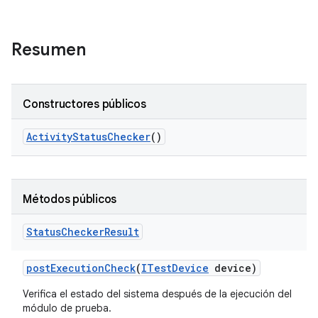
Resumen
Constructores públicos
Activity
Status
Checker
()
Métodos públicos
Status
Checker
Result
post
Execution
Check
(
ITest
Device
device)
Verifica el estado del sistema después de la ejecución del
módulo de prueba.