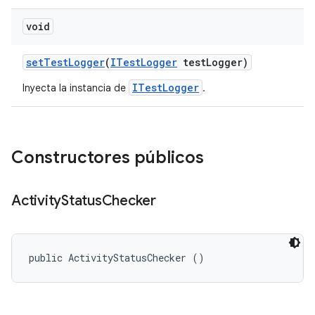
void
set
Test
Logger
(
ITest
Logger
test
Logger)
ITestLogger
Inyecta la instancia de
.
Constructores públicos
Activity
Status
Checker
public ActivityStatusChecker ()