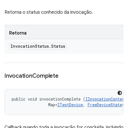
Retorna o status conhecido da invocação.
Retorna
Invocation
Status
.
Status
invocation
Complete
public void invocationComplete (
IInvocationContext
                Map<
ITestDevice
, 
FreeDeviceState
> 
Callback quando toda a invocação for concluída, incluindo