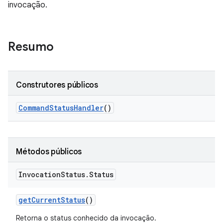
invocação.
Resumo
Construtores públicos
Command
Status
Handler
()
Métodos públicos
Invocation
Status
.
Status
get
Current
Status
()
Retorna o status conhecido da invocação.