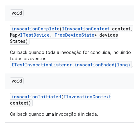
void
invocation
Complete
(
IInvocation
Context
context
,
Map<
ITest
Device
,
Free
Device
State
> devices
States)
Callback quando toda a invocação for concluída, incluindo
todos os eventos
ITestInvocationListener.invocationEnded(long)
.
void
invocation
Initiated
(
IInvocation
Context
context)
Callback quando uma invocação é iniciada.