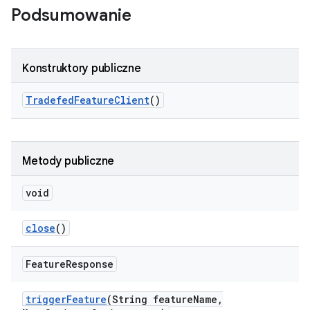
Podsumowanie
Konstruktory publiczne
Tradefed
Feature
Client
()
Metody publiczne
void
close
()
Feature
Response
trigger
Feature
(String feature
Name
,