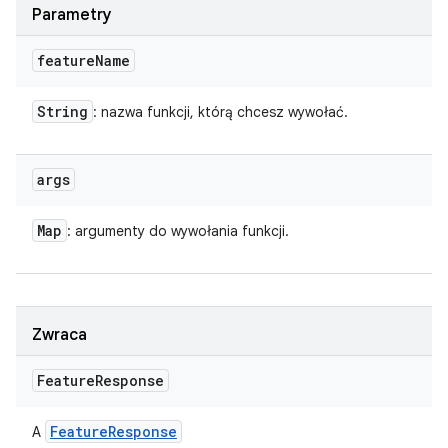
Parametry
feature
Name
String
: nazwa funkcji, którą chcesz wywołać.
args
Map
: argumenty do wywołania funkcji.
Zwraca
Feature
Response
Feature
Response
A