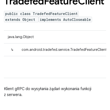
Tradefed
Feature
Client
public class TradefedFeatureClient
extends Object
implements AutoCloseable
java.lang.Object
↳
com.android.tradefed.service.TradefedFeatureClient
Klient gRPC do wysyłania żądań wykonania funkcji
z serwera.