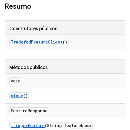
Resumo
Construtores públicos
Tradefed
Feature
Client
()
Métodos públicos
void
close
()
Feature
Response
trigger
Feature
(String feature
Name
,