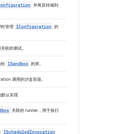
Configuration
并将其转储到
。
IConfiguration
理时管理
的
用关联的测试。
ISandbox
项给
的类。
deration 调用的沙盒容器。
y 的默认实现
dbox
关联的 runner，用于执行
IScheduled
Invocation
桩