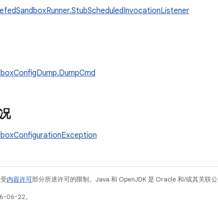
efedSandboxRunner.StubScheduledInvocationListener
dboxConfigDump.DumpCmd
况
boxConfigurationException
例受
内容许可
部分所述许可的限制。Java 和 OpenJDK 是 Oracle 和/或其
6-06-22。