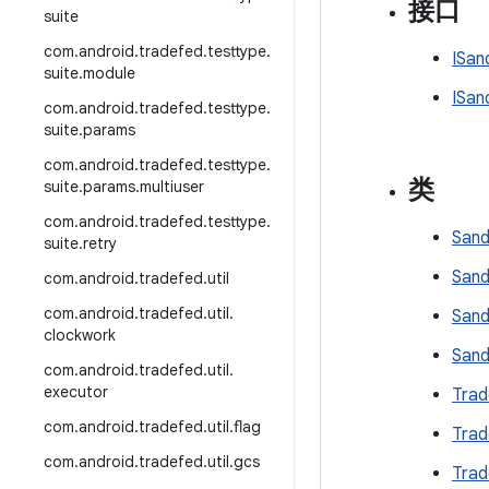
接口
suite
com
.
android
.
tradefed
.
testtype
.
ISan
suite
.
module
ISan
com
.
android
.
tradefed
.
testtype
.
suite
.
params
com
.
android
.
tradefed
.
testtype
.
类
suite
.
params
.
multiuser
com
.
android
.
tradefed
.
testtype
.
San
suite
.
retry
Sand
com
.
android
.
tradefed
.
util
com
.
android
.
tradefed
.
util
.
Sand
clockwork
Sand
com
.
android
.
tradefed
.
util
.
executor
Tra
com
.
android
.
tradefed
.
util
.
flag
Trad
com
.
android
.
tradefed
.
util
.
gcs
Trad