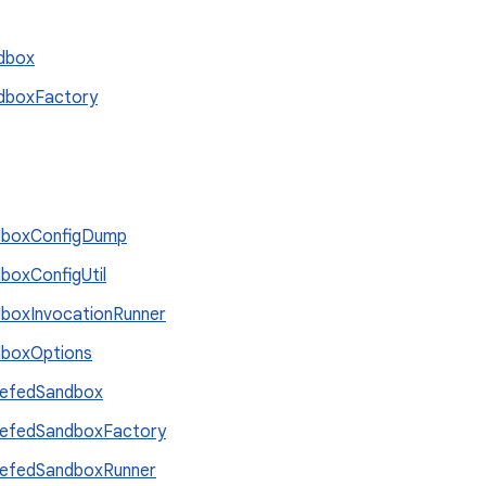
dbox
dboxFactory
dboxConfigDump
boxConfigUtil
boxInvocationRunner
boxOptions
defedSandbox
efedSandboxFactory
efedSandboxRunner