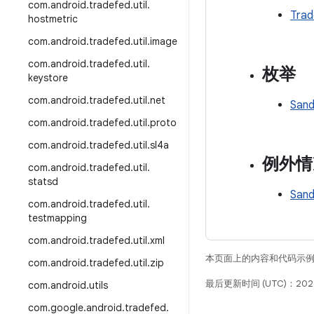
com
.
android
.
tradefed
.
util
.
Trad
hostmetric
com
.
android
.
tradefed
.
util
.
image
com
.
android
.
tradefed
.
util
.
枚举
keystore
com
.
android
.
tradefed
.
util
.
net
San
com
.
android
.
tradefed
.
util
.
proto
com
.
android
.
tradefed
.
util
.
sl4a
例外情
com
.
android
.
tradefed
.
util
.
statsd
Sand
com
.
android
.
tradefed
.
util
.
testmapping
com
.
android
.
tradefed
.
util
.
xml
本页面上的内容和代码示
com
.
android
.
tradefed
.
util
.
zip
最后更新时间 (UTC)：202
com
.
android
.
utils
com
.
google
.
android
.
tradefed
.