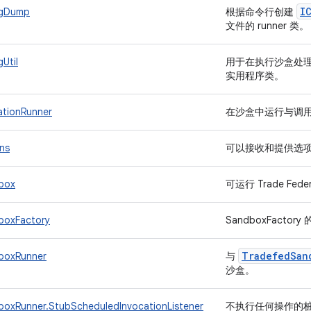
I
igDump
根据命令行创建
文件的 runner 类
Util
用于在执行沙盒处
实用程序类。
tionRunner
在沙盒中运行与调
ns
可以接收和提供选
box
可运行 Trade Fe
boxFactory
SandboxFactor
Tradefed
San
boxRunner
与
沙盒。
oxRunner.StubScheduledInvocationListener
不执行任何操作的