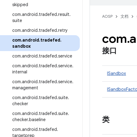
skipped
com
.
android
.
tradefed
.
result
.
AOSP
文档
suite
com
.
android
.
tradefed
.
retry
com
.
a
com
.
android
.
tradefed
.
sandbox
接口
com
.
android
.
tradefed
.
service
com
.
android
.
tradefed
.
service
.
internal
ISandbox
com
.
android
.
tradefed
.
service
.
management
ISandboxFacto
com
.
android
.
tradefed
.
suite
.
checker
com
.
android
.
tradefed
.
suite
.
类
checker
.
baseline
com
.
android
.
tradefed
.
targetprep