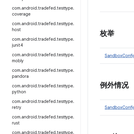
com
.
android
.
tradefed
.
testtype
.
coverage
com
.
android
.
tradefed
.
testtype
.
host
枚举
com
.
android
.
tradefed
.
testtype
.
junit4
com
.
android
.
tradefed
.
testtype
.
SandboxConf
mobly
com
.
android
.
tradefed
.
testtype
.
pandora
例外情况
com
.
android
.
tradefed
.
testtype
.
python
com
.
android
.
tradefed
.
testtype
.
retry
SandboxConfig
com
.
android
.
tradefed
.
testtype
.
rust
com
.
android
.
tradefed
.
testtype
.