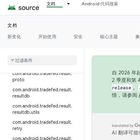
文档
Android 代码搜索
essor
com.android.tradefed.postproc
essor.util
文档
com.android.tradefed.result
新变化
开始使用
安全
核心主题
兼
com
.
android
.
tradefed
.
result
.
ddmlib
com
.
android
.
tradefed
.
result
.
error
自 202
com
.
android
.
tradefed
.
result
.
proto
2 季度和第
release
。
com
.
android
.
tradefed
.
result
.
情，请参阅
resultdb
com
.
android
.
tradefed
.
result
.
resultdb
.
utils
com
.
android
.
tradefed
.
result
.
retry
AI 翻译可
com
.
android
.
tradefed
.
result
.