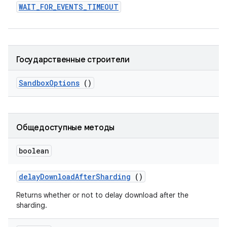
WAIT
_
FOR
_
EVENTS
_
TIMEOUT
Государственные строители
Sandbox
Options
()
Общедоступные методы
boolean
delay
Download
After
Sharding
()
Returns whether or not to delay download after the
sharding.