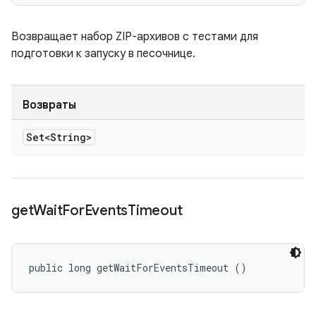
Возвращает набор ZIP-архивов с тестами для
подготовки к запуску в песочнице.
Возвраты
Set<String>
get
Wait
For
Events
Timeout
public long getWaitForEventsTimeout ()