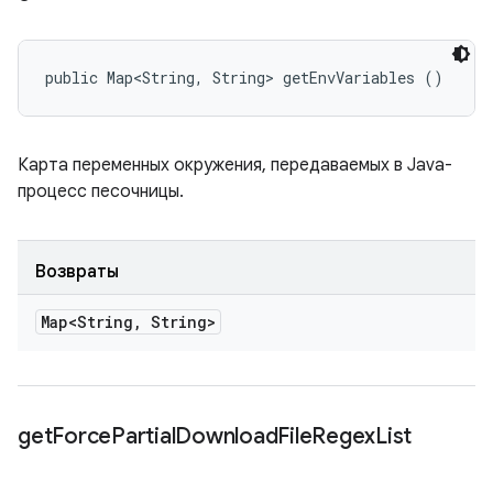
public Map<String, String> getEnvVariables ()
Карта переменных окружения, передаваемых в Java-
процесс песочницы.
Возвраты
Map<String
,
String>
get
Force
Partial
Download
File
Regex
List