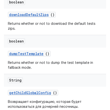
boolean
download
Default
Zips
()
Returns whether or not to download the default tests
zips.
boolean
dump
Test
Template
()
Returns whether or not to dump the test template in
fallback mode.
String
get
Child
Global
Config
()
Возвращает конфигурацию, которая будет
использоваться для дочерней песочницы.