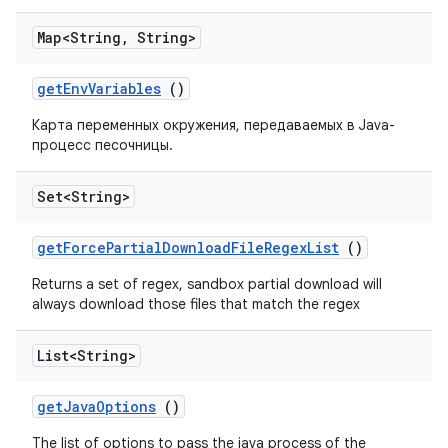
Map<String
,
String>
get
Env
Variables
()
Карта переменных окружения, передаваемых в Java-
процесс песочницы.
Set<String>
get
Force
Partial
Download
File
Regex
List
()
Returns a set of regex, sandbox partial download will
always download those files that match the regex
List<String>
get
Java
Options
()
The list of options to pass the java process of the