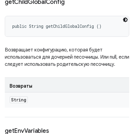
get
Child
Global
Config
public String getChildGlobalConfig ()
Возвращает конфигурацию, которая будет
использоваться для дочерней песочницы. Или null, если
следует использовать родительскую песочницу.
Возвраты
String
get
Env
Variables