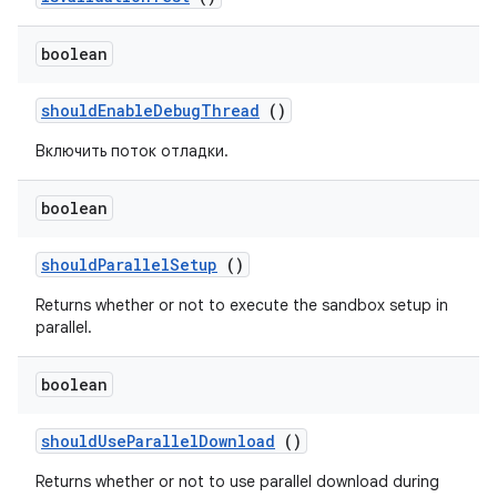
boolean
should
Enable
Debug
Thread
()
Включить поток отладки.
boolean
should
Parallel
Setup
()
Returns whether or not to execute the sandbox setup in
parallel.
boolean
should
Use
Parallel
Download
()
Returns whether or not to use parallel download during