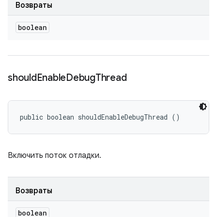
Возвраты
boolean
should
Enable
Debug
Thread
public boolean shouldEnableDebugThread ()
Включить поток отладки.
Возвраты
boolean