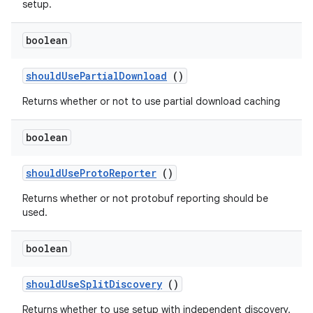
setup.
boolean
should
Use
Partial
Download
()
Returns whether or not to use partial download caching
boolean
should
Use
Proto
Reporter
()
Returns whether or not protobuf reporting should be
used.
boolean
should
Use
Split
Discovery
()
Returns whether to use setup with independent discovery.