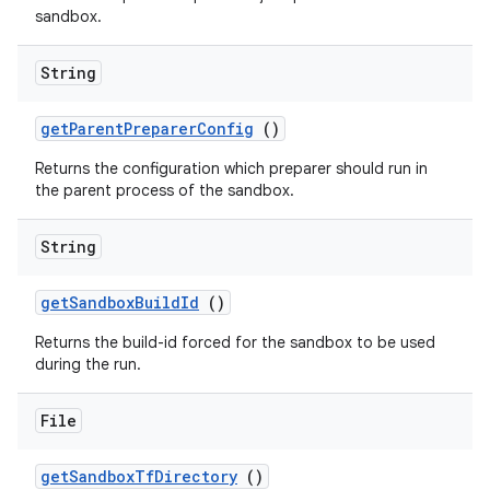
sandbox.
String
get
Parent
Preparer
Config
()
Returns the configuration which preparer should run in
the parent process of the sandbox.
String
get
Sandbox
Build
Id
()
Returns the build-id forced for the sandbox to be used
during the run.
File
get
Sandbox
Tf
Directory
()