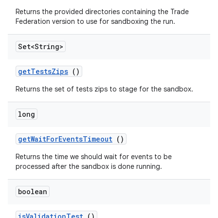
Returns the provided directories containing the Trade
Federation version to use for sandboxing the run.
Set<String>
get
Tests
Zips
()
Returns the set of tests zips to stage for the sandbox.
long
get
Wait
For
Events
Timeout
()
Returns the time we should wait for events to be
processed after the sandbox is done running.
boolean
is
Validation
Test
()