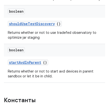
boolean
should
Use
Test
Discovery
()
Returns whether or not to use tradefed observatory to
optimize jar staging
boolean
start
Avd
In
Parent
()
Returns whether or not to start avd devices in parent
sandbox or let it be in child.
Константы