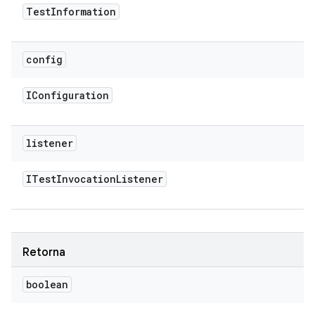
Test
Information
config
IConfiguration
listener
ITest
Invocation
Listener
Retorna
boolean