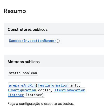
Resumo
Construtores públicos
Sandbox
Invocation
Runner
()
Métodos públicos
static boolean
prepare
And
Run
(
Test
Information
info
,
IConfiguration
config
,
ITest
Invocation
Listener
listener)
Faça a configuração e execute os testes.