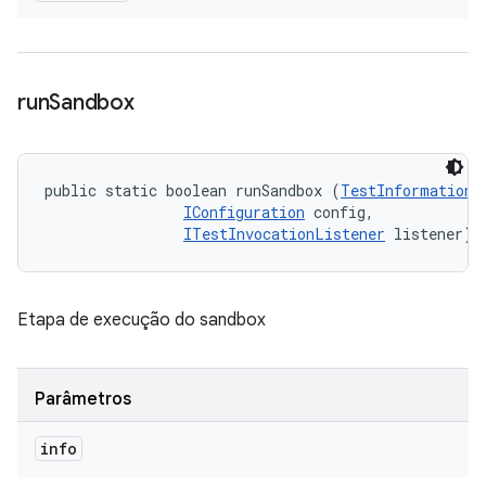
run
Sandbox
public static boolean runSandbox (
TestInformation
 
IConfiguration
 config, 

ITestInvocationListener
 listener)
Etapa de execução do sandbox
Parâmetros
info