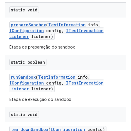
static void
prepare
Sandbox
(
Test
Information
info
,
IConfiguration
config
,
ITest
Invocation
Listener
listener)
Etapa de preparação do sandbox
static boolean
run
Sandbox
(
Test
Information
info
,
IConfiguration
config
,
ITest
Invocation
Listener
listener)
Etapa de execução do sandbox
static void
teardown
Sandbox
(
IConfiguration
config)