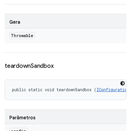
Gera
Throwable
teardown
Sandbox
public static void teardownSandbox (
IConfiguration
Parâmetros