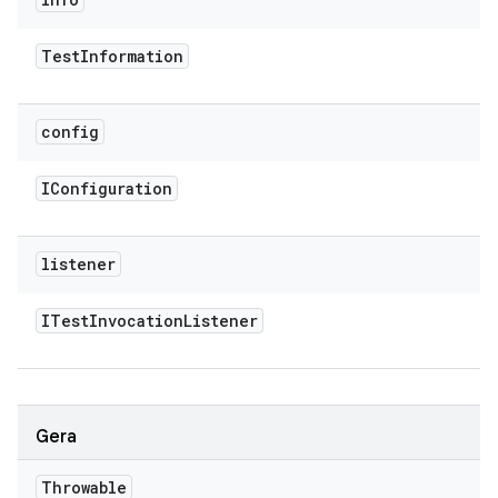
Test
Information
config
IConfiguration
listener
ITest
Invocation
Listener
Gera
Throwable