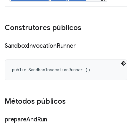
Construtores públicos
Sandbox
Invocation
Runner
public SandboxInvocationRunner ()
Métodos públicos
prepare
And
Run