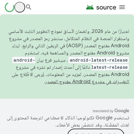
اعتبارًا من عام 2026، ولضمان اتّساق نموذج التطوير الثابت الأساسي
واستقرار المنصة في النظام المتكامل، سننشر رمز المصدر في مشروع
Android مفتوح المصدر (AOSP) في الربعَين الثاني والرابع. لبناء
مشروع Android مفتوح المصدر والمساهمة فيه، استخدِم
android-latest-release
. سيشير فرع بيان
android-
latest-release
دائمًا إلى أحدث إصدار تم نشره في مشروع
Android مفتوح المصدر. لمزيد من المعلومات، يُرجى الاطّلاع على
التغييرات في مشروع Android مفتوح المصدر
.
تستخدم Google تكنولوجيا الذكاء الاصطناعي لترجمة المحتوى إلى
لغتك المفضّلة، وقد تتضمّن بعض الأخطاء.