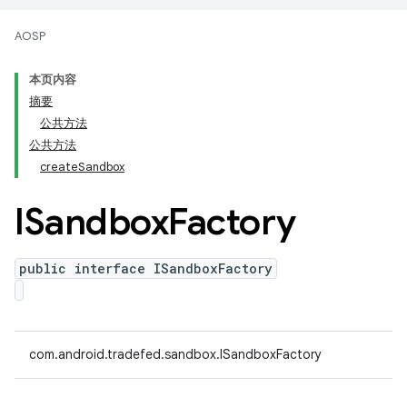
AOSP
本页内容
摘要
公共方法
公共方法
createSandbox
ISandbox
Factory
public interface ISandboxFactory
com.android.tradefed.sandbox.ISandboxFactory