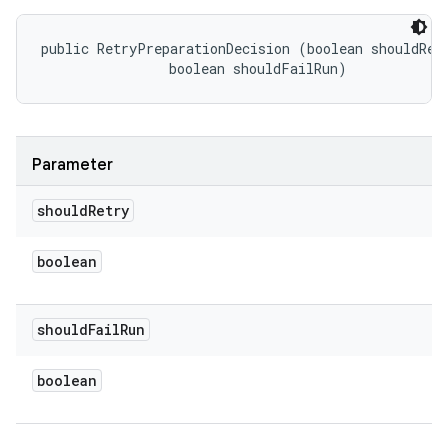
public RetryPreparationDecision (boolean shouldRetr
                boolean shouldFailRun)
Parameter
should
Retry
boolean
should
Fail
Run
boolean