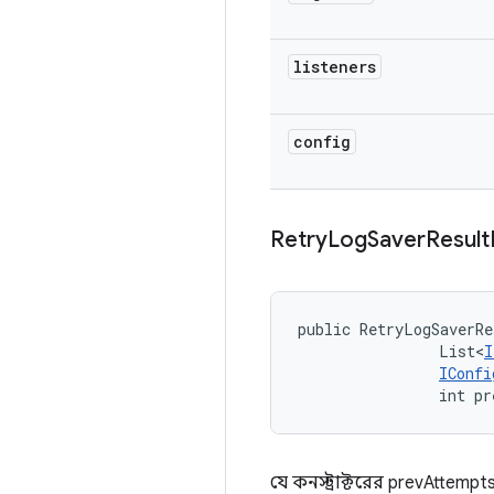
listeners
config
Retry
Log
Saver
Result
public RetryLogSaverRe
                List<
I
IConfi
                int pr
যে কনস্ট্রাক্টরের prevAttemp