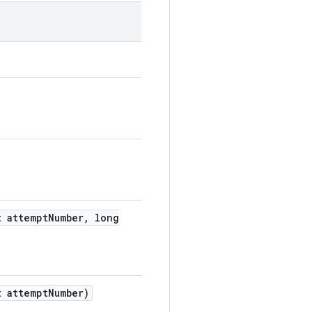
 attempt
Number
,
long
 attempt
Number)