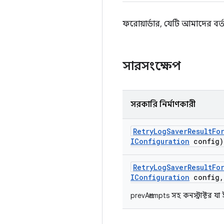
ফরোয়ার্ডার, যেটি আমাদের বর্ত
সারসংক্ষেপ
সরকারি নির্মাণকারী
Retry
Log
Saver
Result
Fo
IConfiguration
config)
Retry
Log
Saver
Result
Fo
IConfiguration
config
,
prevAttempts সহ কনস্ট্রাক্টর যা 