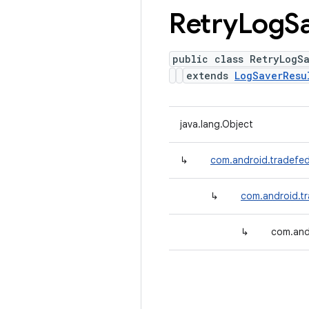
Retry
Log
S
public class RetryLogS
extends
LogSaverResu
java.lang.Object
↳
com.android.tradefed
↳
com.android.tr
↳
com.and