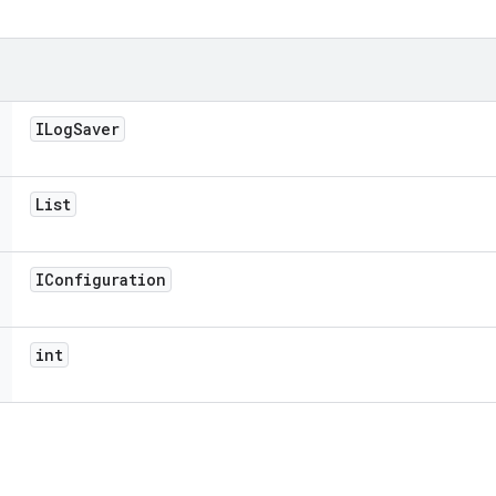
ILog
Saver
List
IConfiguration
int
ি