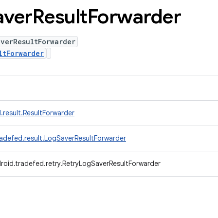
aver
Result
Forwarder
averResultForwarder
ltForwarder
.result.ResultForwarder
adefed.result.LogSaverResultForwarder
roid.tradefed.retry.RetryLogSaverResultForwarder