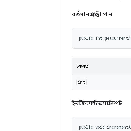
বর্তমান প্রচেষ্টা পান
public int getCurrent
ফেরত
int
ইনক্রিমেন্টঅ্যাটেম্পট
public void increment