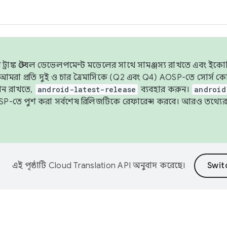
াঙ্ক স্টেবল ডেভেলপমেন্ট মডেলের সাথে সামঞ্জস্য রাখতে এবং ইকোসিস্ট
ে, আমরা প্রতি দুই ও চার ত্রৈমাসিকে (Q2 এবং Q4) AOSP-তে সোর্স
ান রাখতে,
android-latest-release
ব্যবহার করুন।
android
বদা AOSP-তে পুশ করা সর্বশেষ রিলিজটিকে রেফারেন্স করবে। আরও তথ্যের
এই পৃষ্ঠাটি
Cloud Translation API
অনুবাদ করেছে।