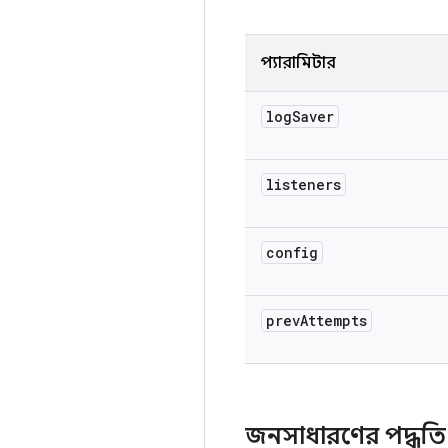
প্যারামিটার
log
Saver
listeners
config
prev
Attempts
জনসাধারণের পদ্ধত