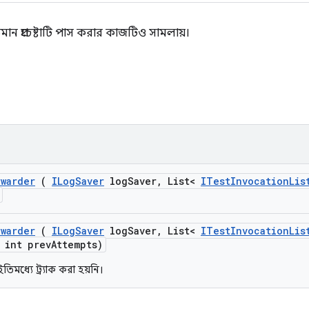
মান প্রচেষ্টাটি পাস করার কাজটিও সামলায়।
rwarder
(
ILog
Saver
log
Saver
,
List<
ITest
Invocation
Lis
rwarder
(
ILog
Saver
log
Saver
,
List<
ITest
Invocation
Lis
int prev
Attempts)
ইতিমধ্যে ট্র্যাক করা হয়নি।