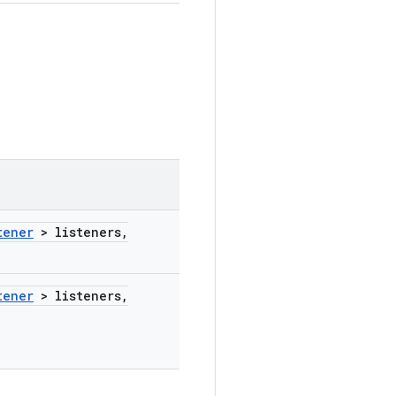
tener
> listeners
,
tener
> listeners
,