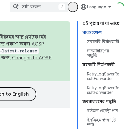
/
এই পৃষ্ঠায় যা যা আছে
সারসংক্ষেপ
েমের জন্য প্ল্যাটফর্মের
সরকারি নির্মাণকারী
 কোড প্রকাশ করব। AOSP
-latest-release
জনসাধারণের
পদ্ধতি
 জন্য,
Changes to AOSP
সরকারি নির্মাণকারী
RetryLogSaverRe
sultForwarder
RetryLogSaverRe
sultForwarder
জনসাধারণের পদ্ধতি
বর্তমান প্রচেষ্টা পান
ইনক্রিমেন্টঅ্যাটে
ম্পট