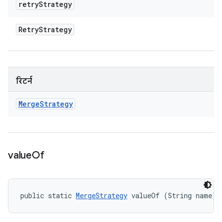
retry
Strategy
Retry
Strategy
रिटर्न
Merge
Strategy
value
Of
public static 
MergeStrategy
 valueOf (String name)