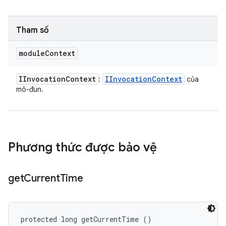
Tham số
module
Context
IInvocation
Context
IInvocation
Context
:
của
mô-đun.
Phương thức được bảo vệ
get
Current
Time
protected long getCurrentTime ()