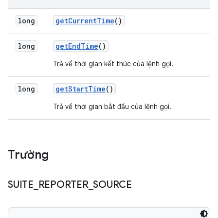
long
get
Current
Time
()
long
get
End
Time
()
Trả về thời gian kết thúc của lệnh gọi.
long
get
Start
Time
()
Trả về thời gian bắt đầu của lệnh gọi.
Trường
SUITE
_
REPORTER
_
SOURCE