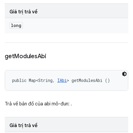
Giá trị trả về
long
get
Modules
Abi
public Map<String, 
IAbi
> getModulesAbi ()
Trả về bản đồ của abi mô-đun:
.
Giá trị trả về