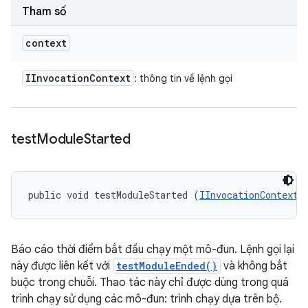
Tham số
context
IInvocation
Context
: thông tin về lệnh gọi
test
Module
Started
public void testModuleStarted (
IInvocationContext
 
Báo cáo thời điểm bắt đầu chạy một mô-đun. Lệnh gọi lại
này được liên kết với
testModuleEnded()
và không bắt
buộc trong chuỗi. Thao tác này chỉ được dùng trong quá
trình chạy sử dụng các mô-đun: trình chạy dựa trên bộ.