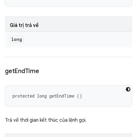
Giá trị trả về
long
get
End
Time
protected long getEndTime ()
Trả về thời gian kết thúc của lệnh gọi.