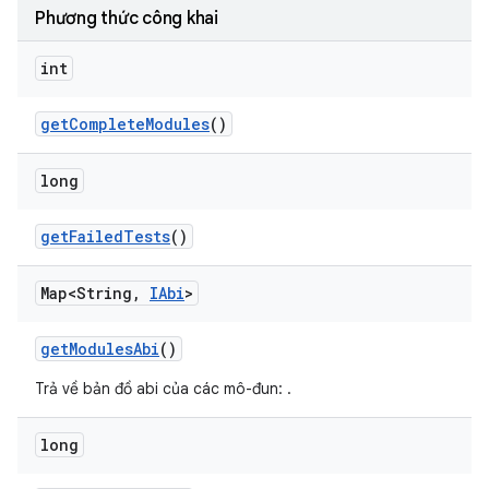
Phương thức công khai
int
get
Complete
Modules
()
long
get
Failed
Tests
()
Map<String
,
IAbi
>
get
Modules
Abi
()
Trả về bản đồ abi của các mô-đun:
.
long