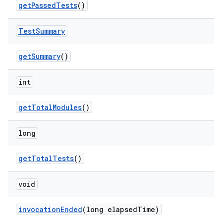
get
Passed
Tests
()
Test
Summary
get
Summary
()
int
get
Total
Modules
()
long
get
Total
Tests
()
void
invocation
Ended
(long elapsed
Time)