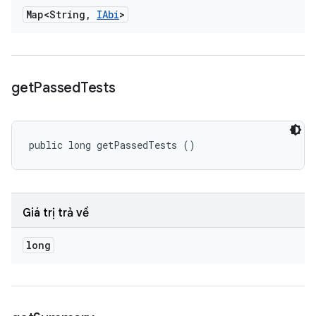
Map<String
,
IAbi
>
get
Passed
Tests
public long getPassedTests ()
Giá trị trả về
long