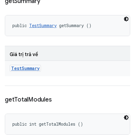
get
Summary
public 
TestSummary
 getSummary ()
Giá trị trả về
Test
Summary
get
Total
Modules
public int getTotalModules ()