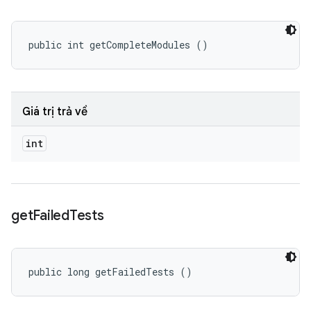
public int getCompleteModules ()
Giá trị trả về
int
get
Failed
Tests
public long getFailedTests ()