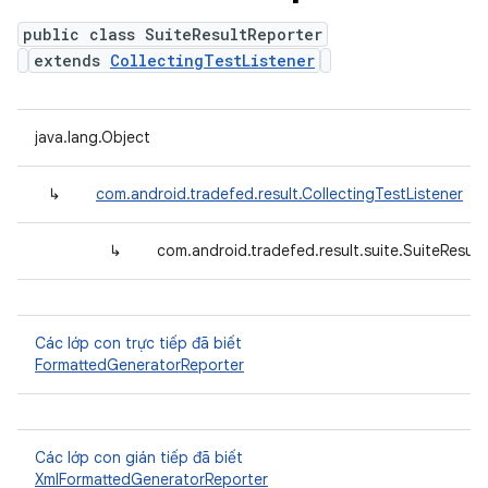
public class SuiteResultReporter
extends
CollectingTestListener
java.lang.Object
↳
com.android.tradefed.result.CollectingTestListener
↳
com.android.tradefed.result.suite.SuiteResult
Các lớp con trực tiếp đã biết
FormattedGeneratorReporter
Các lớp con gián tiếp đã biết
XmlFormattedGeneratorReporter