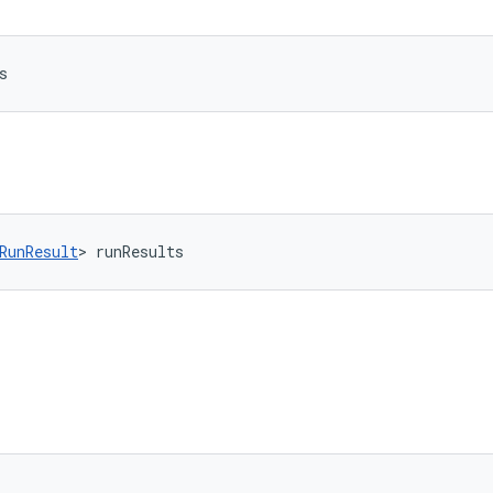
s
RunResult
> runResults