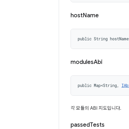
host
Name
public String hostName
modules
Abi
public Map<String, 
IAb
각 모듈의 ABI 지도입니다.
passed
Tests