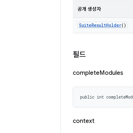
공개 생성자
Suite
Result
Holder
()
필드
complete
Modules
public int completeMod
context