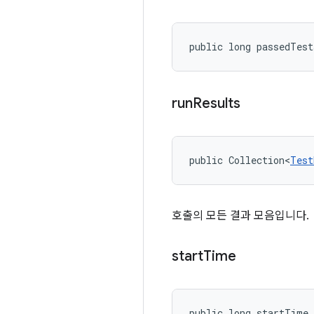
public long passedTest
run
Results
public Collection<
Test
호출의 모든 결과 모음입니다.
start
Time
public long startTime