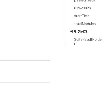
passedTests
runResults
startTime
totalModules
공개 생성자
SuiteResultHolde
r