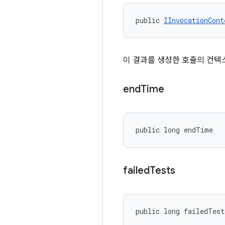
public 
IInvocationCont
이 결과를 생성한 호출의 컨텍
end
Time
public long endTime
failed
Tests
public long failedTest