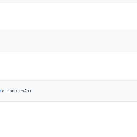
i
> modulesAbi