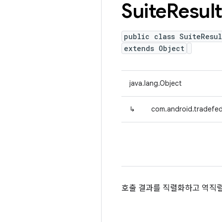
Suite
Resul
public class SuiteResul
extends Object
java.lang.Object
↳
com.android.tradefed.
호출 결과를 직렬화하고 역직렬