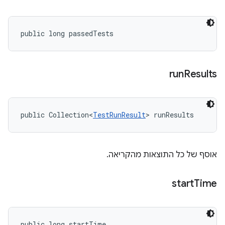
public long passedTests
run
Results
public Collection<
TestRunResult
> runResults
אוסף של כל התוצאות מהקריאה.
start
Time
public long startTime