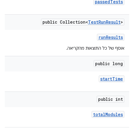
passed
Tests
public Collection<
Test
Run
Result
>
run
Results
אוסף של כל התוצאות מהקריאה.
public long
start
Time
public int
total
Modules