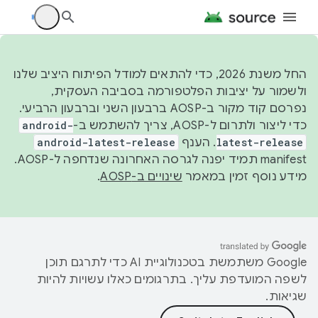
החל משנת 2026, כדי להתאים למודל הפיתוח היציב שלנו
ולשמור על יציבות הפלטפורמה בסביבה העסקית,
נפרסם קוד מקור ב-AOSP ברבעון השני וברבעון הרביעי.
כדי ליצור ולתרום ל-AOSP, צריך להשתמש ב-
android-
latest-release
. הענף
android-latest-release
manifest תמיד יפנה לגרסה האחרונה שנדחפה ל-AOSP.
מידע נוסף זמין במאמר
שינויים ב-AOSP
.
‫Google משתמשת בטכנולוגיית AI כדי לתרגם תוכן
לשפה המועדפת עליך. בתרגומים כאלו עשויות להיות
שגיאות.