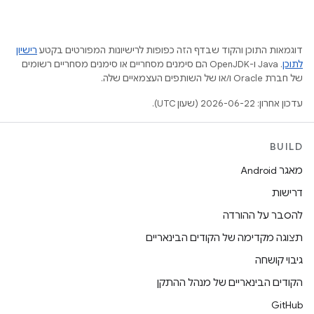
דוגמאות התוכן והקוד שבדף הזה כפופות לרישיונות המפורטים בקטע
רישיון
לתוכן
.‏ Java ו-OpenJDK הם סימנים מסחריים או סימנים מסחריים רשומים
של חברת Oracle ו/או של השותפים העצמאיים שלה.
עדכון אחרון: 2026-06-22 (שעון UTC).
BUILD
מאגר Android
דרישות
להסבר על ההורדה
תצוגה מקדימה של הקודים הבינאריים
גיבוי קושחה
הקודים הבינאריים של מנהל ההתקן
GitHub