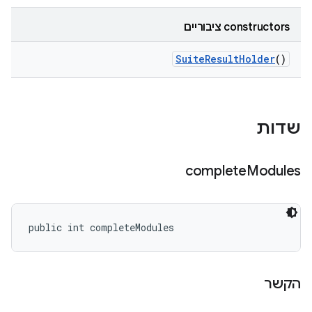
‫constructors ציבוריים
Suite
Result
Holder
()
שדות
complete
Modules
public int completeModules
הקשר