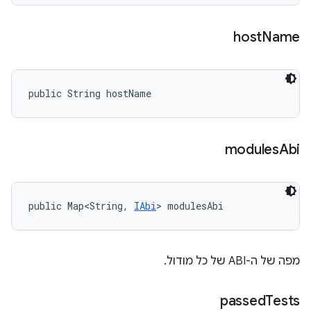
host
Name
public String hostName
modules
Abi
public Map<String, 
IAbi
> modulesAbi
מפה של ה-ABI של כל מודול.
passed
Tests