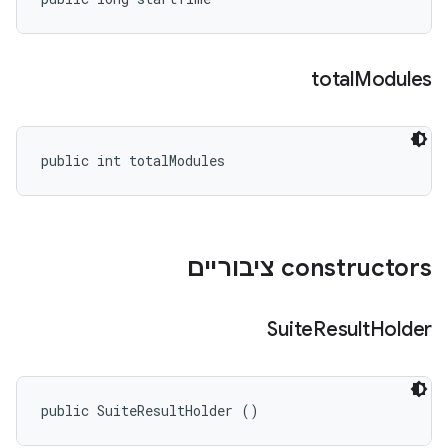
total
Modules
public int totalModules
‫constructors ציבוריים
Suite
Result
Holder
public SuiteResultHolder ()