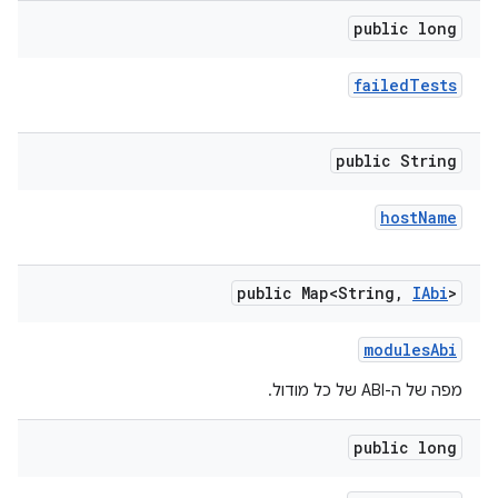
public long
failed
Tests
public String
host
Name
public Map<String
,
IAbi
>
modules
Abi
מפה של ה-ABI של כל מודול.
public long