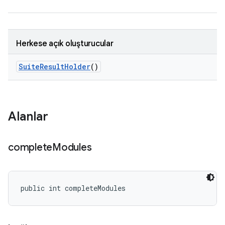
Herkese açık oluşturucular
Suite
Result
Holder
()
Alanlar
complete
Modules
public int completeModules