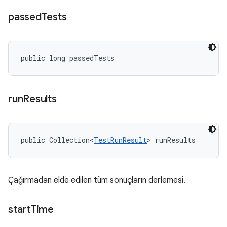
passed
Tests
public long passedTests
run
Results
public Collection<
TestRunResult
> runResults
Çağırmadan elde edilen tüm sonuçların derlemesi.
start
Time