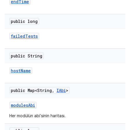
end
Time
public long
failed
Tests
public String
host
Name
public Map<String
,
IAbi
>
modules
Abi
Her modülün abi'sinin haritası.