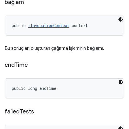
bağlam
public 
IInvocationContext
 context
Bu sonuçları oluşturan çağırma işleminin bağlamı.
end
Time
public long endTime
failed
Tests