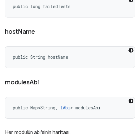
public long failedTests
host
Name
public String hostName
modules
Abi
public Map<String, 
IAbi
> modulesAbi
Her modülün abi'sinin haritası.