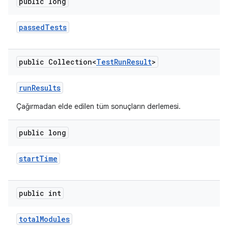
public long
passed
Tests
public Collection<
Test
Run
Result
>
run
Results
Çağırmadan elde edilen tüm sonuçların derlemesi.
public long
start
Time
public int
total
Modules