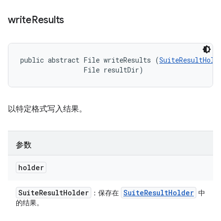
write
Results
public abstract File writeResults (
SuiteResultHold
                File resultDir)
以特定格式写入结果。
参数
holder
Suite
Result
Holder
Suite
Result
Holder
：保存在
中
的结果。