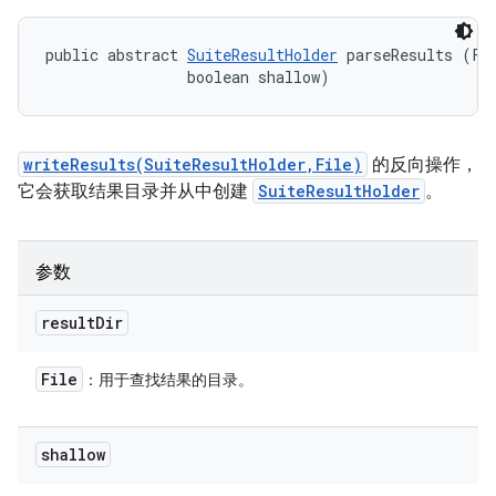
public abstract 
SuiteResultHolder
 parseResults (Fil
                boolean shallow)
writeResults(SuiteResultHolder,File)
的反向操作，
它会获取结果目录并从中创建
SuiteResultHolder
。
参数
result
Dir
File
：用于查找结果的目录。
shallow