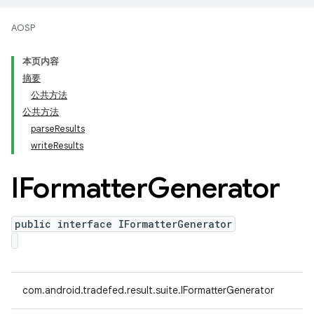
AOSP
本页内容
摘要
公共方法
公共方法
parseResults
writeResults
IFormatter
Generator
public interface IFormatterGenerator
com.android.tradefed.result.suite.IFormatterGenerator