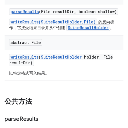
parse
Results
(File result
Dir
,
boolean shallow)
writeResults(SuiteResultHolder,File)
的反向操
SuiteResultHolder
作，它接受结果目录并从中创建
。
abstract File
write
Results
(
Suite
Result
Holder
holder
,
File
result
Dir)
以特定格式写入结果。
公共方法
parse
Results