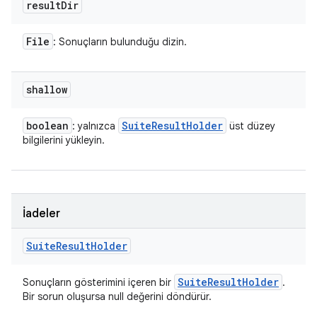
result
Dir
File
: Sonuçların bulunduğu dizin.
shallow
boolean
Suite
Result
Holder
: yalnızca
üst düzey
bilgilerini yükleyin.
İadeler
Suite
Result
Holder
Suite
Result
Holder
Sonuçların gösterimini içeren bir
.
Bir sorun oluşursa null değerini döndürür.