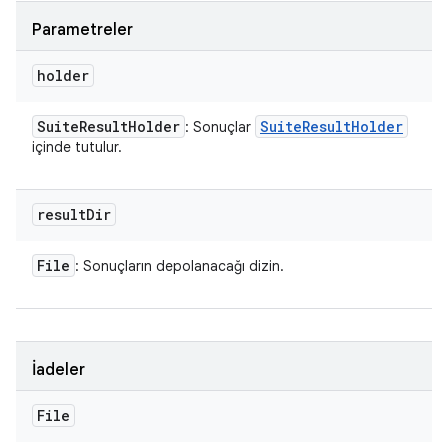
Parametreler
holder
Suite
Result
Holder
Suite
Result
Holder
: Sonuçlar
içinde tutulur.
result
Dir
File
: Sonuçların depolanacağı dizin.
İadeler
File