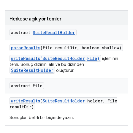
Herkese açık yöntemler
abstract
Suite
Result
Holder
parse
Results
(File result
Dir
,
boolean shallow)
writeResults(SuiteResultHolder,File)
işleminin
tersi. Sonuç dizinini alır ve bu dizinden
SuiteResultHolder
oluşturur.
abstract File
write
Results
(
Suite
Result
Holder
holder
,
File
result
Dir)
Sonuçları belirli bir biçimde yazın.