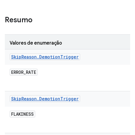
Resumo
Valores de enumeração
Skip
Reason
.
Demotion
Trigger
ERROR
_
RATE
Skip
Reason
.
Demotion
Trigger
FLAKINESS