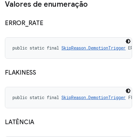
Valores de enumeração
ERROR
_
RATE
public static final 
SkipReason.DemotionTrigger
 ERR
FLAKINESS
public static final 
SkipReason.DemotionTrigger
 FLA
LATÊNCIA