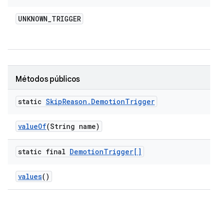
UNKNOWN
_
TRIGGER
Métodos públicos
static
Skip
Reason
.
Demotion
Trigger
value
Of
(String name)
static final
Demotion
Trigger[]
values
()