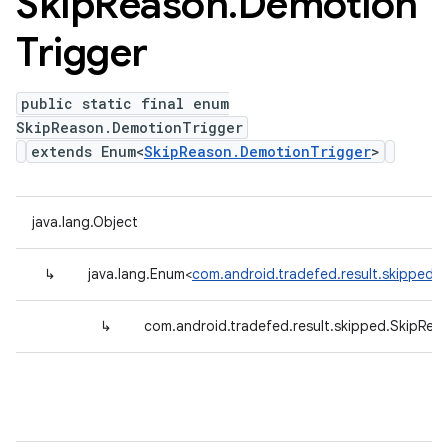
Skip
Reason
.
Demotion
Trigger
public static final enum
SkipReason.DemotionTrigger
extends Enum<
SkipReason.DemotionTrigger
>
java.lang.Object
↳
java.lang.Enum<
com.android.tradefed.result.skipped.
↳
com.android.tradefed.result.skipped.SkipRea