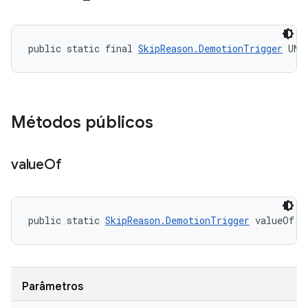
public static final 
SkipReason.DemotionTrigger
 UNK
Métodos públicos
value
Of
public static 
SkipReason.DemotionTrigger
 valueOf (
Parâmetros