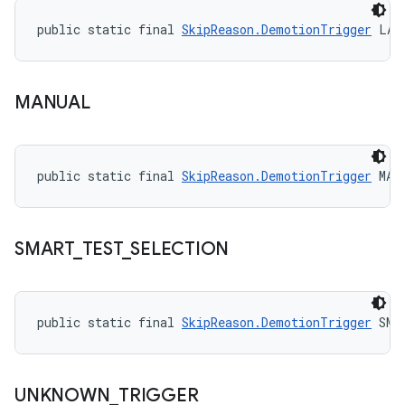
public static final 
SkipReason.DemotionTrigger
 LAT
MANUAL
public static final 
SkipReason.DemotionTrigger
 MAN
SMART
_
TEST
_
SELECTION
public static final 
SkipReason.DemotionTrigger
 SMA
UNKNOWN
_
TRIGGER