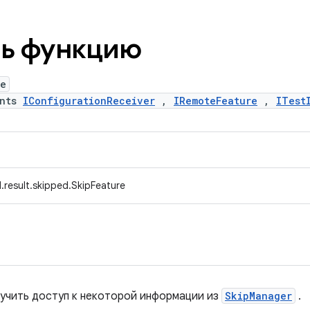
ть функцию
re
ents
IConfigurationReceiver
,
IRemoteFeature
,
ITest
.result.skipped.SkipFeature
учить доступ к некоторой информации из
SkipManager
.