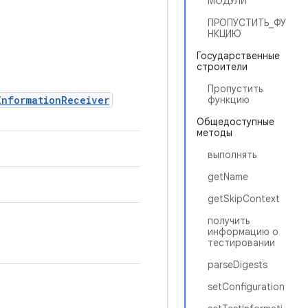
МОДУЛИ
ПРОПУСТИТЬ_ФУ
НКЦИЮ
Государственные
строители
Пропустить
InformationReceiver
функцию
Общедоступные
методы
выполнять
getName
getSkipContext
получить
информацию о
тестировании
parseDigests
setConfiguration