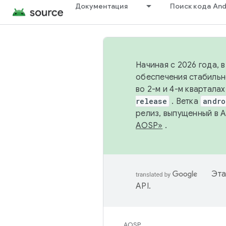
Документация
Поиск кода And
Начиная с 2026 года, 
обеспечения стабильн
во 2-м и 4-м квартала
release
. Ветка
andro
релиз, выпущенный в 
AOSP»
.
Эта
API
.
AOSP