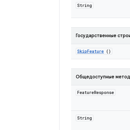
String
Государственные стро
Skip
Feature
()
Общедоступные мето
Feature
Response
String