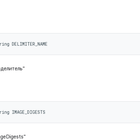
ring DELIMITER_NAME
зделитель"
ring IMAGE_DIGESTS
ageDigests"