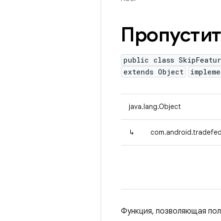
Пропусти
public class SkipFeatu
extends Object
implem
java.lang.Object
↳
com.android.tradefed
Функция, позволяющая пол