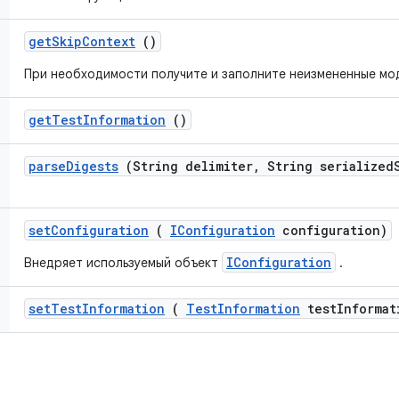
get
Skip
Context
()
При необходимости получите и заполните неизмененные мо
get
Test
Information
()
parse
Digests
(String delimiter
,
String serialized
set
Configuration
(
IConfiguration
configuration)
IConfiguration
Внедряет используемый объект
.
set
Test
Information
(
Test
Information
test
Informat