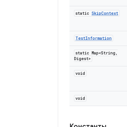
static
Skip
Context
Test
Information
static Map<String
,
Digest>
void
void
Константы