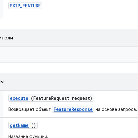
SKIP
_
FEATURE
ители
ды
execute
(Feature
Request request)
FeatureResponse
Возвращает объект
на основе запроса.
get
Name
()
Название функции.