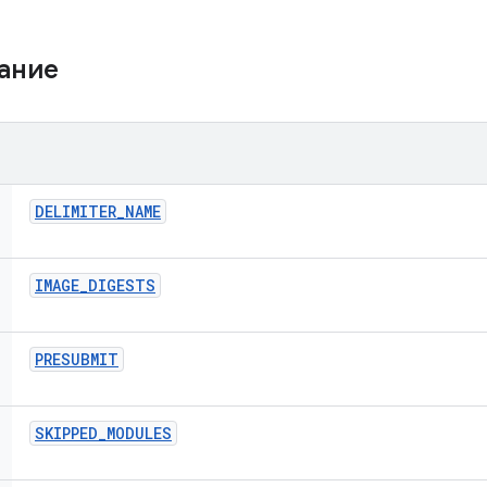
жание
DELIMITER
_
NAME
IMAGE
_
DIGESTS
PRESUBMIT
SKIPPED
_
MODULES