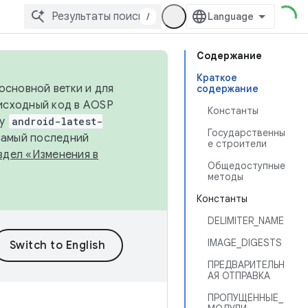
/
Содержание
Краткое
основной ветки и для
содержание
исходный код в AOSP
Константы
ку
android-latest-
Государственны
 самый последний
е строители
здел «Изменения в
Общедоступные
методы
Константы
DELIMITER_NAME
IMAGE_DIGESTS
ПРЕДВАРИТЕЛЬН
АЯ ОТПРАВКА
ПРОПУЩЕННЫЕ_