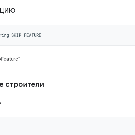
КЦИЮ
ring SKIP_FEATURE
pFeature"
е строители
ю