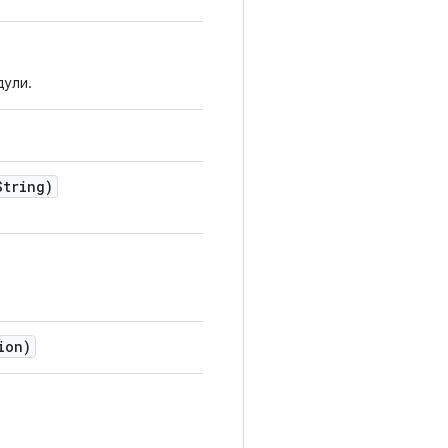
дули.
String)
ion)