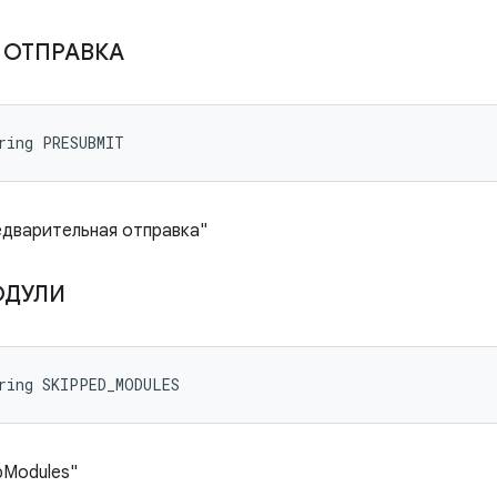
 ОТПРАВКА
ring PRESUBMIT
едварительная отправка"
ОДУЛИ
tring SKIPPED_MODULES
pModules"