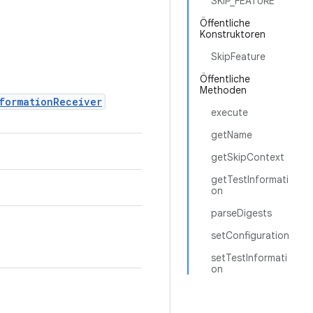
SKIP_FEATURE
Öffentliche
Konstruktoren
SkipFeature
Öffentliche
Methoden
formationReceiver
execute
getName
getSkipContext
getTestInformati
on
parseDigests
setConfiguration
setTestInformati
on