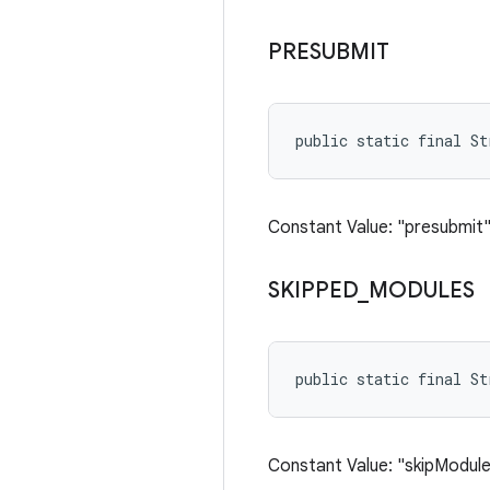
PRESUBMIT
public static final St
Constant Value: "presubmit
SKIPPED
_
MODULES
public static final S
Constant Value: "skipModul