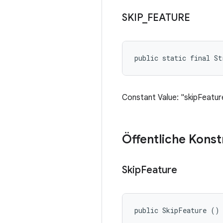
SKIP
_
FEATURE
public static final St
Constant Value: "skipFeatur
Öffentliche Kons
Skip
Feature
public SkipFeature ()