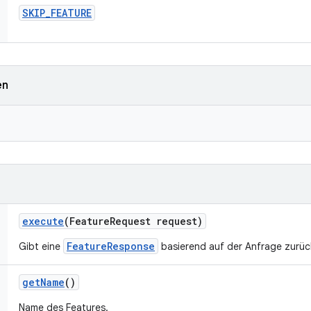
SKIP
_
FEATURE
en
execute
(Feature
Request request)
FeatureResponse
Gibt eine
basierend auf der Anfrage zurüc
get
Name
()
Name des Features.