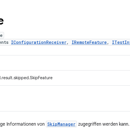
e
re
ents
IConfigurationReceiver
,
IRemoteFeature
,
ITestIn
.result.skipped.SkipFeature
nige Informationen von
SkipManager
zugegriffen werden kann.