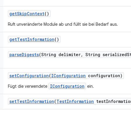
get
Skip
Context
()
Ruft unveränderte Module ab und füllt sie bei Bedarf aus.
get
Test
Information
()
parse
Digests
(String delimiter
,
String serialized
S
set
Configuration
(
IConfiguration
configuration)
IConfiguration
Fügt die verwendete
ein.
set
Test
Information
(
Test
Information
test
Informatio