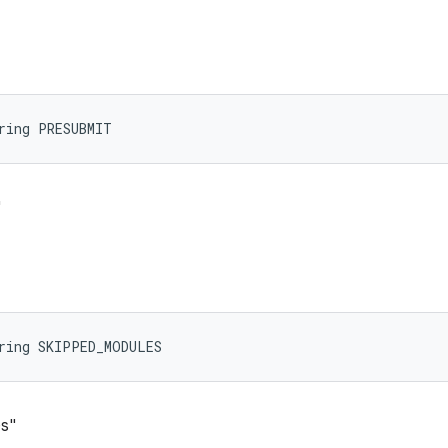
ring PRESUBMIT
"
tring SKIPPED_MODULES
es"