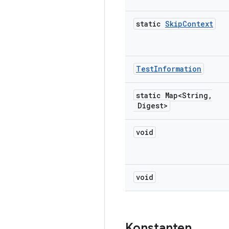
static
Skip
Context
Test
Information
static Map<String
,
Digest>
void
void
Konstanten