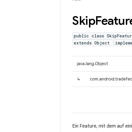
Skip
Featur
public class SkipFeatu
extends Object
implem
java.lang.Object
↳
com.android.tradefed
Ein Feature, mit dem auf ei