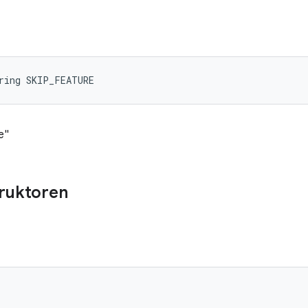
ring SKIP_FEATURE
e"
truktoren