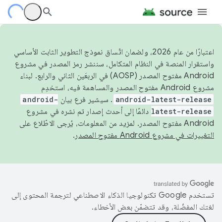
اعتبارًا من عام 2026، ولضمان اتّساق نموذج التطوير الثابت الأساسي
واستقرار المنصة في النظام المتكامل، سننشر رمز المصدر في مشروع
Android مفتوح المصدر (AOSP) في الربعَين الثاني والرابع. لبناء
مشروع Android مفتوح المصدر والمساهمة فيه، استخدِم
android-latest-release
. سيشير فرع بيان
android-
latest-release
دائمًا إلى أحدث إصدار تم نشره في مشروع
Android مفتوح المصدر. لمزيد من المعلومات، يُرجى الاطّلاع على
التغييرات في مشروع Android مفتوح المصدر
.
تستخدم Google تكنولوجيا الذكاء الاصطناعي لترجمة المحتوى إلى
لغتك المفضّلة، وقد تتضمّن بعض الأخطاء.