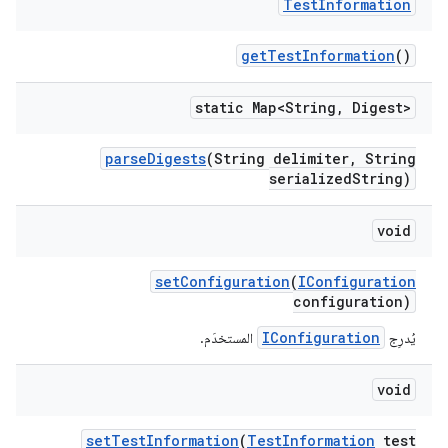
Test
Information
get
Test
Information
()
static Map<String
,
Digest>
parse
Digests
(String delimiter
,
String
serialized
String)
void
set
Configuration
(
IConfiguration
configuration)
IConfiguration
يُدرِج
المستخدَم.
void
set
Test
Information
(
Test
Information
test