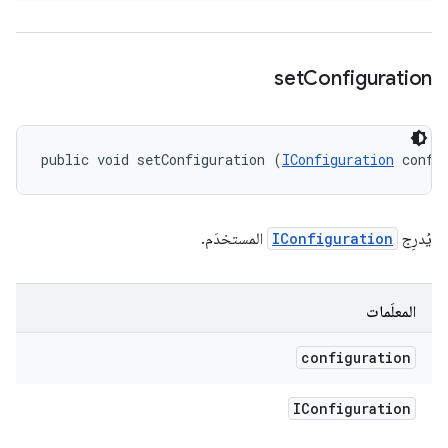
set
Configuration
public void setConfiguration (
IConfiguration
 confi
يُدرِج
IConfiguration
المستخدَم.
المعلَمات
configuration
IConfiguration