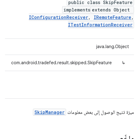
public class SkipFeature
implements
extends Object
IConfigurationReceiver
,
IRemoteFeature
,
ITestInformationReceiver
java.lang.Object
com.android.tradefed.result.skipped.SkipFeature
↳
ميزة تتيح الوصول إلى بعض معلومات
SkipManager
ملخّص