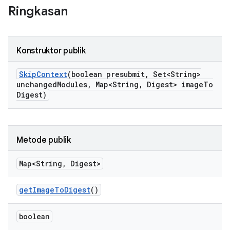
Ringkasan
Konstruktor publik
Skip
Context
(boolean presubmit
,
Set<String>
unchanged
Modules
,
Map<String
,
Digest> image
To
Digest)
Metode publik
Map<String
,
Digest>
get
Image
To
Digest
()
boolean