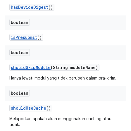
has
Device
Digest
()
boolean
is
Presubmit
()
boolean
should
Skip
Module
(String module
Name)
Hanya lewati modul yang tidak berubah dalam pra-kirim.
boolean
should
Use
Cache
()
Melaporkan apakah akan menggunakan caching atau
tidak.