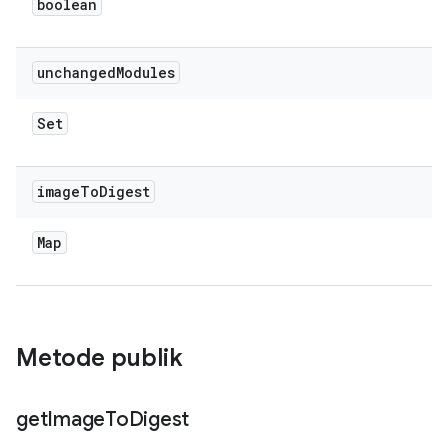
boolean
unchanged
Modules
Set
image
To
Digest
Map
Metode publik
get
Image
To
Digest