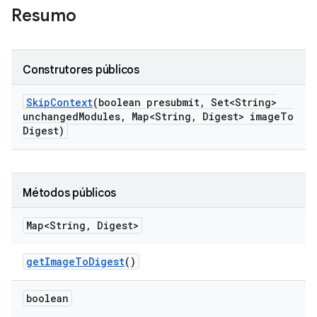
Resumo
Construtores públicos
Skip
Context
(boolean presubmit
,
Set<String>
unchanged
Modules
,
Map<String
,
Digest> image
To
Digest)
Métodos públicos
Map<String
,
Digest>
get
Image
To
Digest
()
boolean