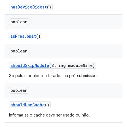
has
Device
Digest
()
boolean
is
Presubmit
()
boolean
should
Skip
Module
(String module
Name)
Só pule módulos inalterados na pré-submissão.
boolean
should
Use
Cache
()
Informa se o cache deve ser usado ou não.