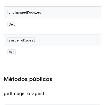
unchanged
Modules
Set
image
To
Digest
Map
Métodos públicos
get
Image
To
Digest