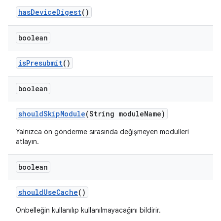
has
Device
Digest
()
boolean
is
Presubmit
()
boolean
should
Skip
Module
(String module
Name)
Yalnızca ön gönderme sırasında değişmeyen modülleri
atlayın.
boolean
should
Use
Cache
()
Önbelleğin kullanılıp kullanılmayacağını bildirir.