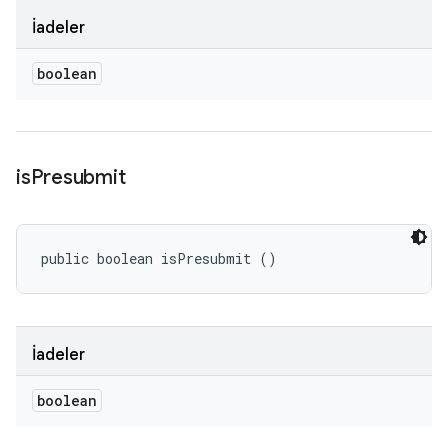
İadeler
boolean
is
Presubmit
public boolean isPresubmit ()
İadeler
boolean