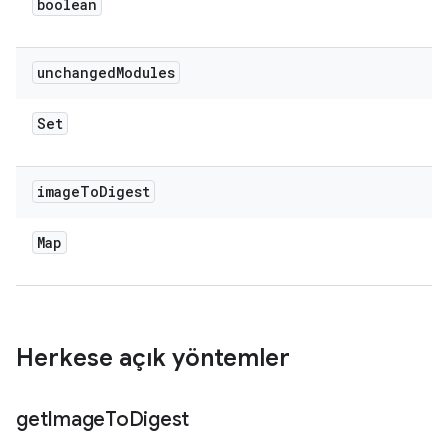
boolean
unchanged
Modules
Set
image
To
Digest
Map
Herkese açık yöntemler
get
Image
To
Digest