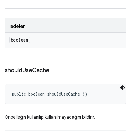
İadeler
boolean
should
Use
Cache
public boolean shouldUseCache ()
Önbelleğin kullanılıp kullanılmayacağını bildirir.