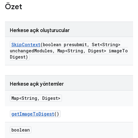
Özet
Herkese açık oluşturucular
Skip
Context
(boolean presubmit
,
Set<String>
unchanged
Modules
,
Map<String
,
Digest> image
To
Digest)
Herkese açık yöntemler
Map<String
,
Digest>
get
Image
To
Digest
()
boolean