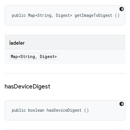
public Map<String, Digest> getImageToDigest ()
İadeler
Map<String
,
Digest>
has
Device
Digest
public boolean hasDeviceDigest ()