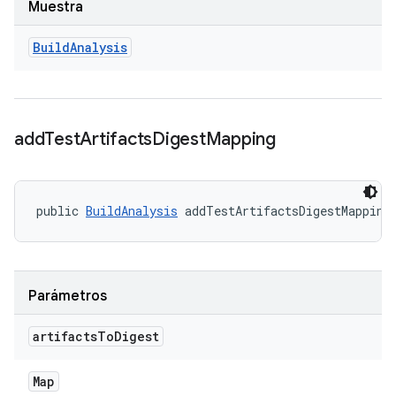
Muestra
Build
Analysis
add
Test
Artifacts
Digest
Mapping
public 
BuildAnalysis
 addTestArtifactsDigestMapping
Parámetros
artifacts
To
Digest
Map