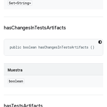
Set<String>
has
Changes
In
Tests
Artifacts
public boolean hasChangesInTestsArtifacts ()
Muestra
boolean
has
Tests
Artifacts