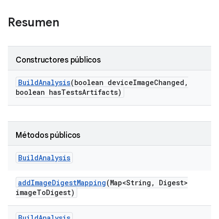
Resumen
Constructores públicos
Build
Analysis
(boolean device
Image
Changed
,
boolean has
Tests
Artifacts)
Métodos públicos
Build
Analysis
add
Image
Digest
Mapping
(Map<String
,
Digest>
image
To
Digest)
Build
Analysis