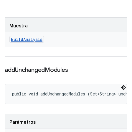
Muestra
Build
Analysis
add
Unchanged
Modules
public void addUnchangedModules (Set<String> uncha
Parámetros