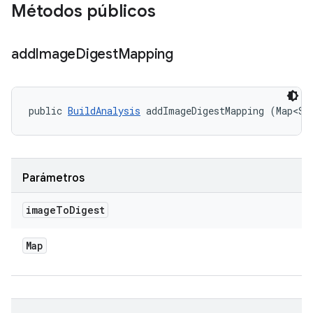
Métodos públicos
add
Image
Digest
Mapping
public 
BuildAnalysis
 addImageDigestMapping (Map<St
Parámetros
image
To
Digest
Map