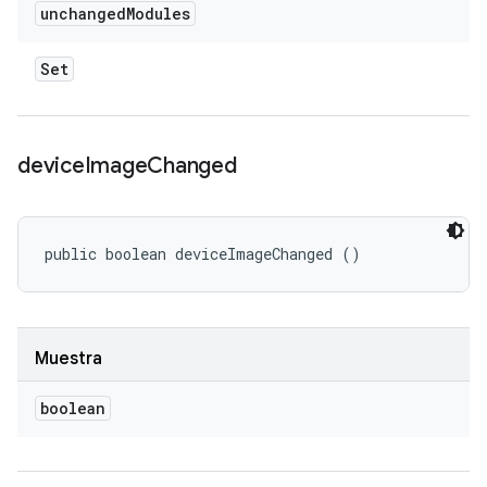
unchanged
Modules
Set
device
Image
Changed
public boolean deviceImageChanged ()
Muestra
boolean