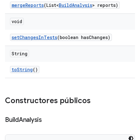
merge
Reports
(List<
Build
Analysis
> reports)
void
set
Changes
In
Tests
(boolean has
Changes)
String
to
String
()
Constructores públicos
Build
Analysis