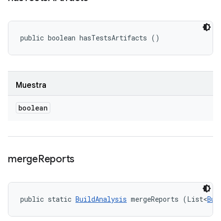
public boolean hasTestsArtifacts ()
Muestra
boolean
merge
Reports
public static 
BuildAnalysis
 mergeReports (List<
Bui