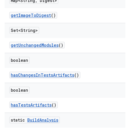
Map<String
,
Digest>
get
Image
To
Digest
()
Set<String>
get
Unchanged
Modules
()
boolean
has
Changes
In
Tests
Artifacts
()
boolean
has
Tests
Artifacts
()
static
Build
Analysis