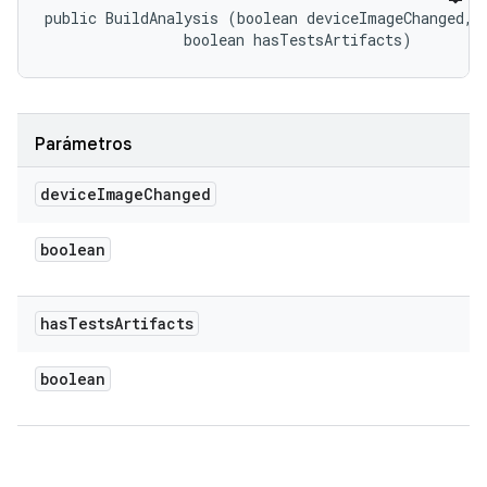
public BuildAnalysis (boolean deviceImageChanged, 

                boolean hasTestsArtifacts)
Parámetros
device
Image
Changed
boolean
has
Tests
Artifacts
boolean