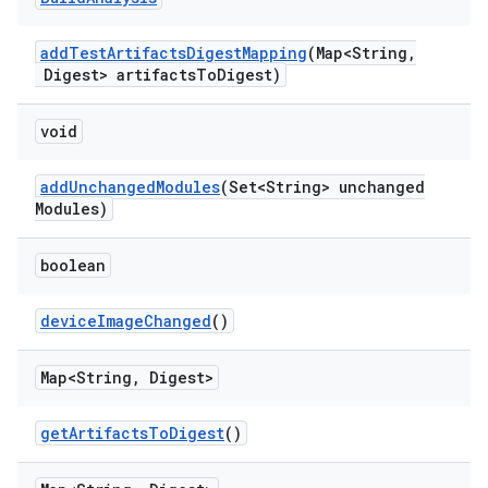
add
Test
Artifacts
Digest
Mapping
(Map<String
,
Digest> artifacts
To
Digest)
void
add
Unchanged
Modules
(Set<String> unchanged
Modules)
boolean
device
Image
Changed
()
Map<String
,
Digest>
get
Artifacts
To
Digest
()