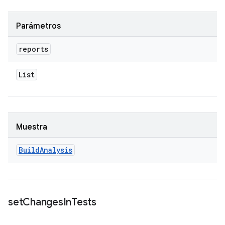
Parámetros
reports
List
Muestra
Build
Analysis
set
Changes
In
Tests