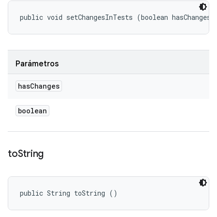
public void setChangesInTests (boolean hasChanges)
Parámetros
has
Changes
boolean
to
String
public String toString ()