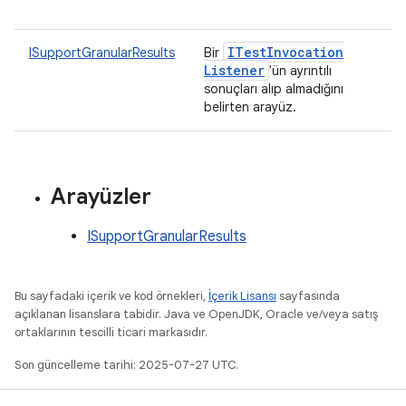
ITest
Invocation
ISupportGranularResults
Bir
Listener
'ün ayrıntılı
sonuçları alıp almadığını
belirten arayüz.
Arayüzler
ISupportGranularResults
Bu sayfadaki içerik ve kod örnekleri,
İçerik Lisansı
sayfasında
açıklanan lisanslara tabidir. Java ve OpenJDK, Oracle ve/veya satış
ortaklarının tescilli ticari markasıdır.
Son güncelleme tarihi: 2025-07-27 UTC.