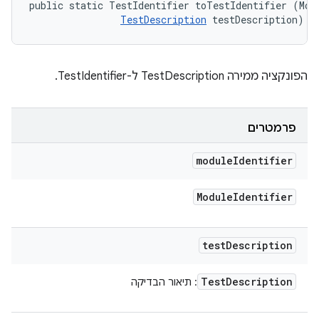
public static TestIdentifier toTestIdentifier (Modu
TestDescription
 testDescription)
הפונקציה ממירה TestDescription ל-TestIdentifier.
פרמטרים
module
Identifier
Module
Identifier
test
Description
Test
Description
: תיאור הבדיקה