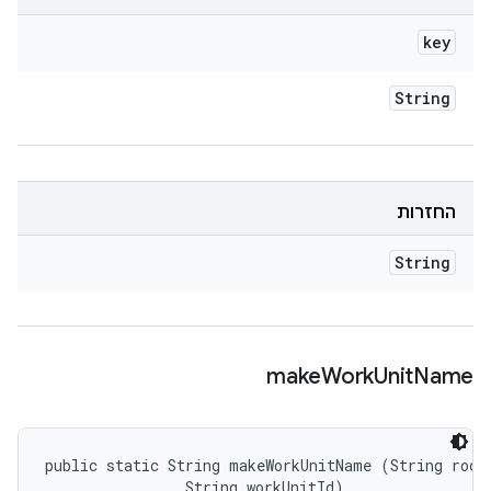
key
String
החזרות
String
make
Work
Unit
Name
public static String makeWorkUnitName (String rootI
                String workUnitId)