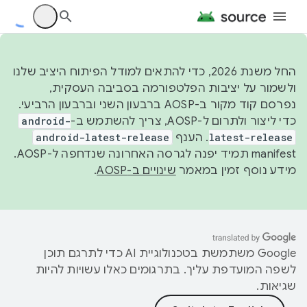
החל משנת 2026, כדי להתאים למודל הפיתוח היציב שלנו
ולשמור על יציבות הפלטפורמה בסביבה העסקית,
נפרסם קוד מקור ב-AOSP ברבעון השני וברבעון הרביעי.
כדי ליצור ולתרום ל-AOSP, צריך להשתמש ב-
android-
latest-release
. הענף
android-latest-release
manifest תמיד יפנה לגרסה האחרונה שנדחפה ל-AOSP.
מידע נוסף זמין במאמר
שינויים ב-AOSP
.
‫Google משתמשת בטכנולוגיית AI כדי לתרגם תוכן
לשפה המועדפת עליך. בתרגומים כאלו עשויות להיות
שגיאות.