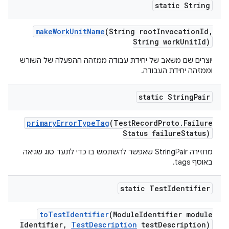
static String
make
Work
Unit
Name
(String root
Invocation
Id
,
String work
Unit
Id)
יוצרים שם משאב של יחידת עבודה ממזהה ההפעלה של השורש
וממזהה יחידת העבודה.
static String
Pair
primary
Error
Type
Tag
(Test
Record
Proto
.
Failure
Status failure
Status)
מחזירה StringPair שאפשר להשתמש בו כדי לתעד סוג שגיאה
באוסף tags.
static Test
Identifier
to
Test
Identifier
(Module
Identifier module
Identifier
,
Test
Description
test
Description)