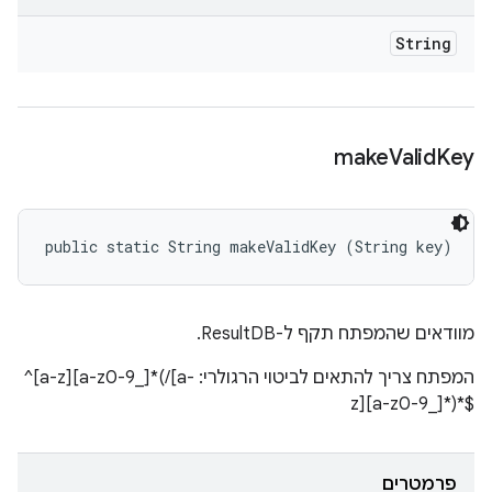
String
make
Valid
Key
public static String makeValidKey (String key)
מוודאים שהמפתח תקף ל-ResultDB.
המפתח צריך להתאים לביטוי הרגולרי: ‎^[a-z][a-z0-9_]*(/[a-
z][a-z0-9_]*)*$‎
פרמטרים