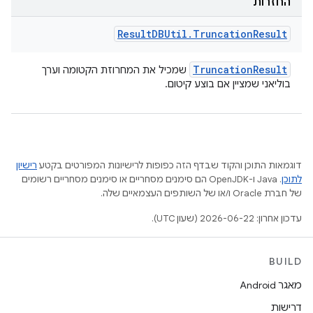
החזרות
Result
DBUtil
.
Truncation
Result
Truncation
Result
שמכיל את המחרוזת הקטומה וערך
בוליאני שמציין אם בוצע קיטום.
דוגמאות התוכן והקוד שבדף הזה כפופות לרישיונות המפורטים בקטע
רישיון
לתוכן
.‏ Java ו-OpenJDK הם סימנים מסחריים או סימנים מסחריים רשומים
של חברת Oracle ו/או של השותפים העצמאיים שלה.
עדכון אחרון: 2026-06-22 (שעון UTC).
BUILD
מאגר Android
דרישות