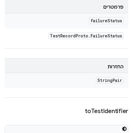
פרמטרים
failure
Status
Test
Record
Proto
.
Failure
Status
החזרות
String
Pair
to
Test
Identifier