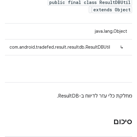
public final class ResultDBUtil
extends Object
java.lang.Object
com.android.tradefed.result.resultdb.ResultDBUtil
↳
מחלקת כלי עזר לדיווח ב-ResultDB.
סיכום