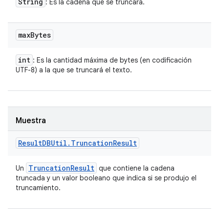
String
: Es la cadena que se truncará.
max
Bytes
int
: Es la cantidad máxima de bytes (en codificación
UTF-8) a la que se truncará el texto.
Muestra
Result
DBUtil
.
Truncation
Result
Truncation
Result
Un
que contiene la cadena
truncada y un valor booleano que indica si se produjo el
truncamiento.