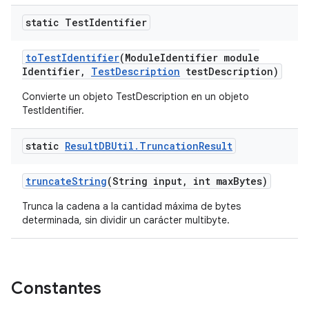
static Test
Identifier
to
Test
Identifier
(Module
Identifier module
Identifier
,
Test
Description
test
Description)
Convierte un objeto TestDescription en un objeto
TestIdentifier.
static
Result
DBUtil
.
Truncation
Result
truncate
String
(String input
,
int max
Bytes)
Trunca la cadena a la cantidad máxima de bytes
determinada, sin dividir un carácter multibyte.
Constantes