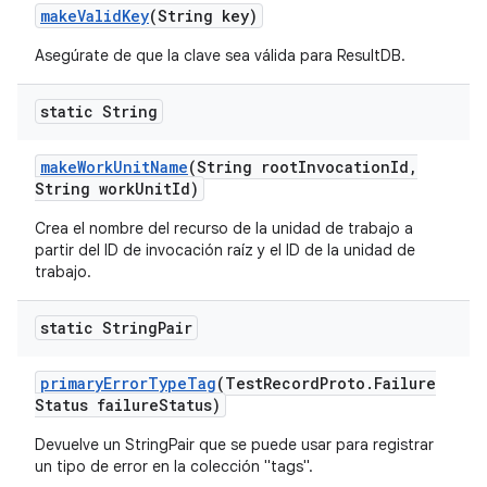
make
Valid
Key
(String key)
Asegúrate de que la clave sea válida para ResultDB.
static String
make
Work
Unit
Name
(String root
Invocation
Id
,
String work
Unit
Id)
Crea el nombre del recurso de la unidad de trabajo a
partir del ID de invocación raíz y el ID de la unidad de
trabajo.
static String
Pair
primary
Error
Type
Tag
(Test
Record
Proto
.
Failure
Status failure
Status)
Devuelve un StringPair que se puede usar para registrar
un tipo de error en la colección "tags".