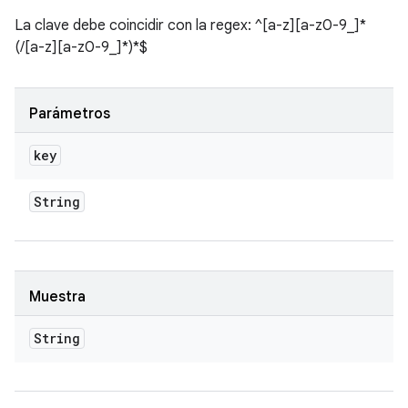
La clave debe coincidir con la regex: ^[a-z][a-z0-9_]*
(/[a-z][a-z0-9_]*)*$
Parámetros
key
String
Muestra
String