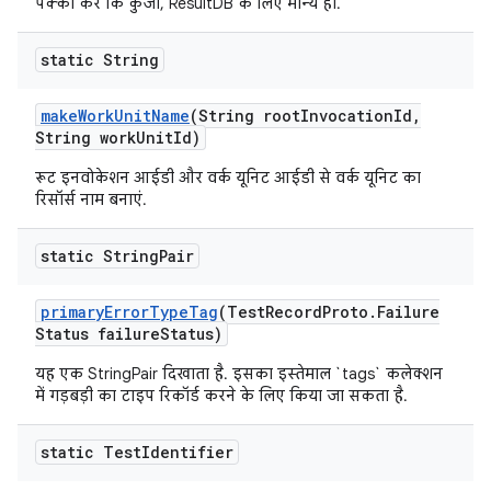
पक्का करें कि कुंजी, ResultDB के लिए मान्य हो.
static String
make
Work
Unit
Name
(String root
Invocation
Id
,
String work
Unit
Id)
रूट इनवोकेशन आईडी और वर्क यूनिट आईडी से वर्क यूनिट का
रिसॉर्स नाम बनाएं.
static String
Pair
primary
Error
Type
Tag
(Test
Record
Proto
.
Failure
Status failure
Status)
यह एक StringPair दिखाता है. इसका इस्तेमाल `tags` कलेक्शन
में गड़बड़ी का टाइप रिकॉर्ड करने के लिए किया जा सकता है.
static Test
Identifier