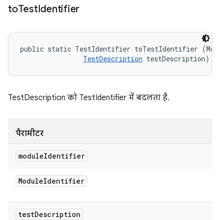
to
Test
Identifier
public static TestIdentifier toTestIdentifier (Modu
TestDescription
 testDescription)
TestDescription को TestIdentifier में बदलता है.
पैरामीटर
module
Identifier
Module
Identifier
test
Description