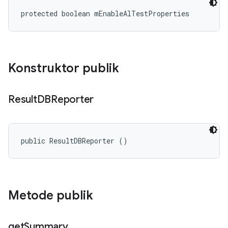
protected boolean mEnableAlTestProperties
Konstruktor publik
Result
DBReporter
public ResultDBReporter ()
Metode publik
get
Summary