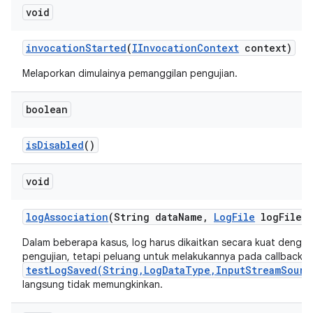
void
invocation
Started
(
IInvocation
Context
context)
Melaporkan dimulainya pemanggilan pengujian.
boolean
is
Disabled
()
void
log
Association
(String data
Name
,
Log
File
log
File)
Dalam beberapa kasus, log harus dikaitkan secara kuat dengan
pengujian, tetapi peluang untuk melakukannya pada callback
testLogSaved(String,LogDataType,InputStreamSourc
langsung tidak memungkinkan.