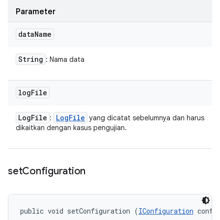
Parameter
data
Name
String
: Nama data
log
File
Log
File
Log
File
:
yang dicatat sebelumnya dan harus
dikaitkan dengan kasus pengujian.
set
Configuration
public void setConfiguration (
IConfiguration
 confi