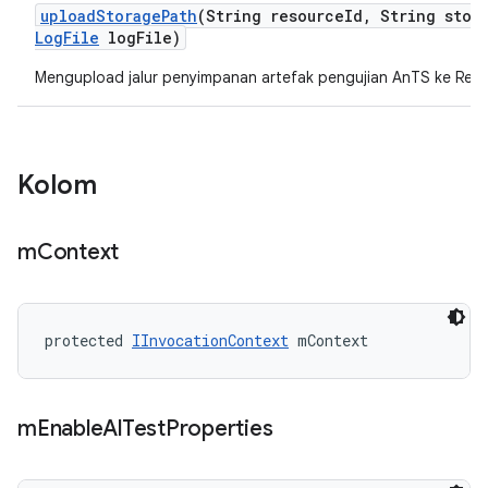
upload
Storage
Path
(String resource
Id
,
String stor
Log
File
log
File)
Mengupload jalur penyimpanan artefak pengujian AnTS ke Resu
Kolom
m
Context
protected 
IInvocationContext
 mContext
m
Enable
Al
Test
Properties