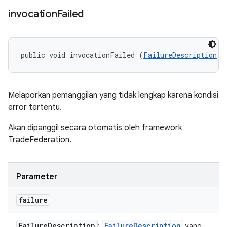
invocation
Failed
public void invocationFailed (
FailureDescription
 f
Melaporkan pemanggilan yang tidak lengkap karena kondisi
error tertentu.
Akan dipanggil secara otomatis oleh framework
TradeFederation.
Parameter
failure
Failure
Description
Failure
Description
:
yang