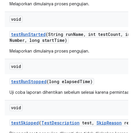
Melaporkan dimulainya proses pengujian.
void
test
Run
Started
(String run
Name
,
int test
Count
,
int
Number
,
long start
Time)
Melaporkan dimulainya proses pengujian.
void
test
Run
Stopped
(long elapsed
Time)
Uji coba laporan dihentikan sebelum selesai karena permintaa
void
test
Skipped
(
Test
Description
test
,
Skip
Reason
rea