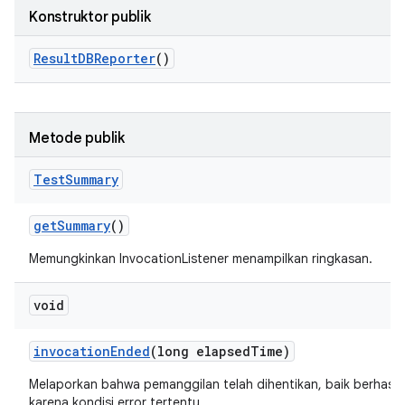
Konstruktor publik
Result
DBReporter
()
Metode publik
Test
Summary
get
Summary
()
Memungkinkan InvocationListener menampilkan ringkasan.
void
invocation
Ended
(long elapsed
Time)
Melaporkan bahwa pemanggilan telah dihentikan, baik berhasi
karena kondisi error tertentu.