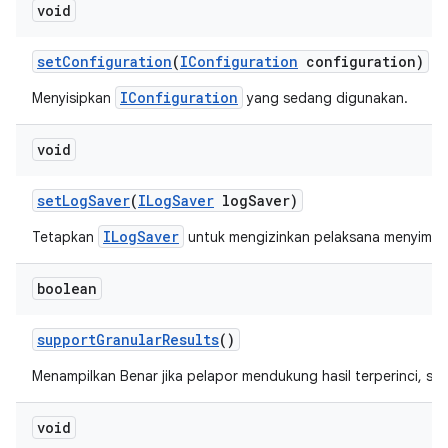
void
set
Configuration
(
IConfiguration
configuration)
IConfiguration
Menyisipkan
yang sedang digunakan.
void
set
Log
Saver
(
ILog
Saver
log
Saver)
ILogSaver
Tetapkan
untuk mengizinkan pelaksana menyimpan
boolean
support
Granular
Results
()
Menampilkan Benar jika pelapor mendukung hasil terperinci, salah
void