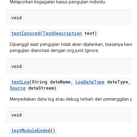
Melaporkan kegagalan kasus pengujian individu.
void
test
Ignored
(
Test
Description
test)
Dipanggil saat pengujian tidak akan dijalankan, biasanya kare
pengujian dianotasi dengan org.junit.Ignore.
void
test
Log
(String data
Name
,
Log
Data
Type
data
Type
,
I
Source
data
Stream)
Menyediakan data log atau debug terkait dari pemanggilan pen
void
test
Module
Ended
()