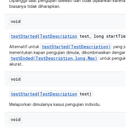
Dipanggil saat pengujian dilewati dan tidak dijalankan karena a
biasanya tidak diharapkan.
void
test
Started
(
Test
Description
test
,
long start
Time
testStarted(TestDescription)
Alternatif untuk
yang jug
menentukan kapan pengujian dimulai, dikombinasikan dengan
testEnded(TestDescription,long,Map)
untuk pengukur
akurat.
void
test
Started
(
Test
Description
test)
Melaporkan dimulainya kasus pengujian individu.
void