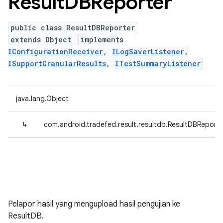
Result
DBReporter
public class ResultDBReporter
extends Object
implements
IConfigurationReceiver
,
ILogSaverListener
,
ISupportGranularResults
,
ITestSummaryListener
java.lang.Object
↳
com.android.tradefed.result.resultdb.ResultDBReporte
Pelapor hasil yang mengupload hasil pengujian ke
ResultDB.