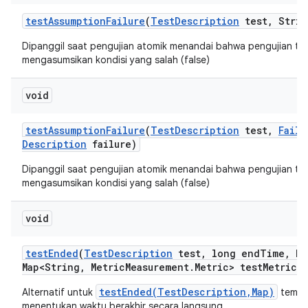
test
Assumption
Failure
(
Test
Description
test
,
Strin
Dipanggil saat pengujian atomik menandai bahwa pengujian te
mengasumsikan kondisi yang salah (false)
void
test
Assumption
Failure
(
Test
Description
test
,
Failu
Description
failure)
Dipanggil saat pengujian atomik menandai bahwa pengujian te
mengasumsikan kondisi yang salah (false)
void
test
Ended
(
Test
Description
test
,
long end
Time
,
Ha
Map<String
,
Metric
Measurement
.
Metric> test
Metrics)
testEnded(TestDescription,Map)
Alternatif untuk
tempat
menentukan waktu berakhir secara langsung.