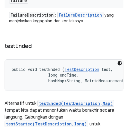
failure
Failure
Description
Failure
Description
:
yang
menjelaskan kegagalan dan konteksnya.
test
Ended
public void testEnded (
TestDescription
 test, 

                long endTime, 

                HashMap<String, MetricMeasurement.
Alternatif untuk
testEnded(TestDescription,Map)
tempat kita dapat menentukan waktu berakhir secara
langsung. Gabungkan dengan
testStarted(TestDescription,long)
untuk