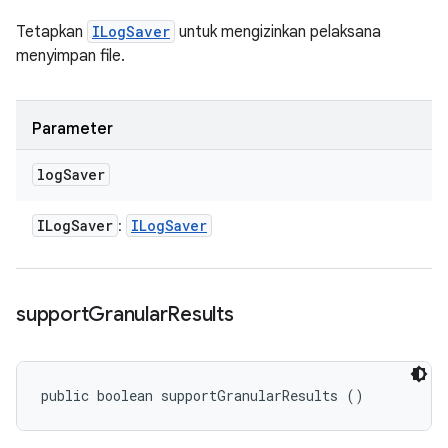
Tetapkan
ILogSaver
untuk mengizinkan pelaksana
menyimpan file.
Parameter
log
Saver
ILog
Saver
ILog
Saver
:
support
Granular
Results
public boolean supportGranularResults ()