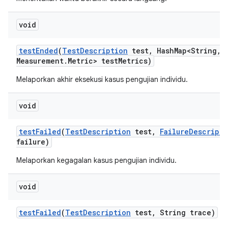
void
test
Ended
(
Test
Description
test
,
Hash
Map<String
,
M
Measurement
.
Metric> test
Metrics)
Melaporkan akhir eksekusi kasus pengujian individu.
void
test
Failed
(
Test
Description
test
,
Failure
Descripti
failure)
Melaporkan kegagalan kasus pengujian individu.
void
test
Failed
(
Test
Description
test
,
String trace)