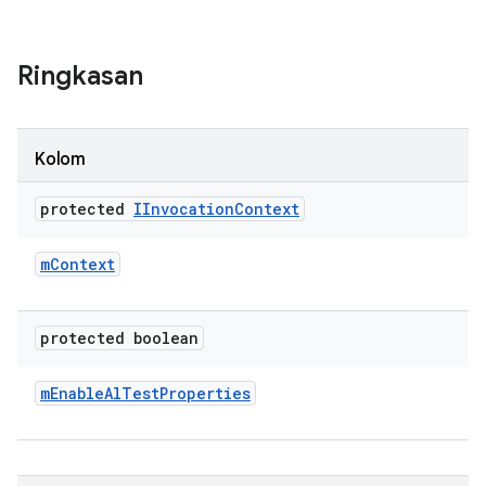
Ringkasan
Kolom
protected
IInvocation
Context
m
Context
protected boolean
m
Enable
Al
Test
Properties