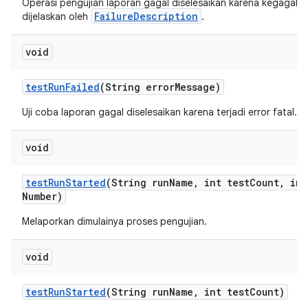
Operasi pengujian laporan gagal diselesaikan karena kegagala
FailureDescription
dijelaskan oleh
.
void
test
Run
Failed
(String error
Message)
Uji coba laporan gagal diselesaikan karena terjadi error fatal.
void
test
Run
Started
(String run
Name
,
int test
Count
,
int
Number)
Melaporkan dimulainya proses pengujian.
void
test
Run
Started
(String run
Name
,
int test
Count)