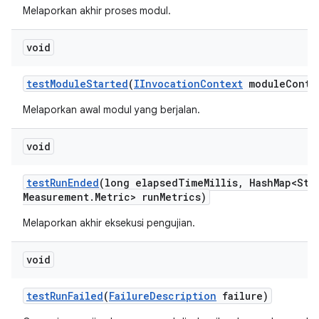
Melaporkan akhir proses modul.
void
test
Module
Started
(
IInvocation
Context
module
Conte
Melaporkan awal modul yang berjalan.
void
test
Run
Ended
(long elapsed
Time
Millis
,
Hash
Map<Str
Measurement
.
Metric> run
Metrics)
Melaporkan akhir eksekusi pengujian.
void
test
Run
Failed
(
Failure
Description
failure)