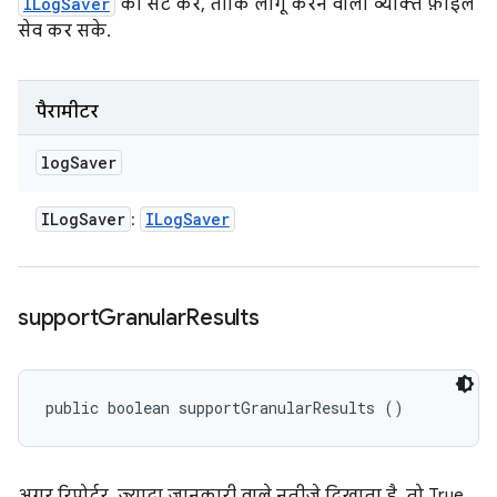
ILogSaver
को सेट करें, ताकि लागू करने वाला व्यक्ति फ़ाइलें
सेव कर सके.
पैरामीटर
log
Saver
ILog
Saver
ILog
Saver
:
support
Granular
Results
public boolean supportGranularResults ()
अगर रिपोर्टर, ज़्यादा जानकारी वाले नतीजे दिखाता है, तो True