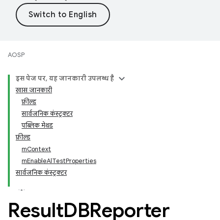
AOSP
इस पेज पर, यह जानकारी उपलब्ध है
खास जानकारी
फ़ील्ड
सार्वजनिक कंस्ट्रक्टर
पब्लिक मेथड
फ़ील्ड
mContext
mEnableAlTestProperties
सार्वजनिक कंस्ट्रक्टर
Result
DBReporter