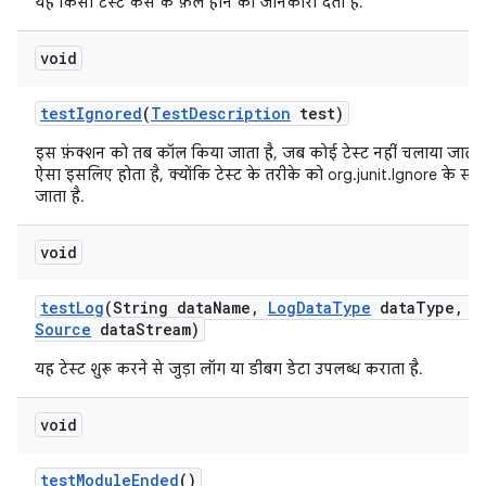
यह किसी टेस्ट केस के फ़ेल होने की जानकारी देता है.
void
test
Ignored
(
Test
Description
test)
इस फ़ंक्शन को तब कॉल किया जाता है, जब कोई टेस्ट नहीं चलाया जाता
ऐसा इसलिए होता है, क्योंकि टेस्ट के तरीके को org.junit.Ignore के सा
जाता है.
void
test
Log
(String data
Name
,
Log
Data
Type
data
Type
,
I
Source
data
Stream)
यह टेस्ट शुरू करने से जुड़ा लॉग या डीबग डेटा उपलब्ध कराता है.
void
test
Module
Ended
()