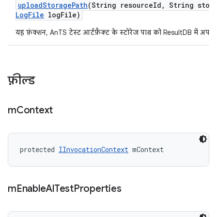
upload
Storage
Path
(String resource
Id
,
String stor
Log
File
log
File)
यह फ़ंक्शन, AnTS टेस्ट आर्टफ़ैक्ट के स्टोरेज पाथ को ResultDB में अपल
फ़ील्ड
m
Context
protected 
IInvocationContext
 mContext
m
Enable
Al
Test
Properties