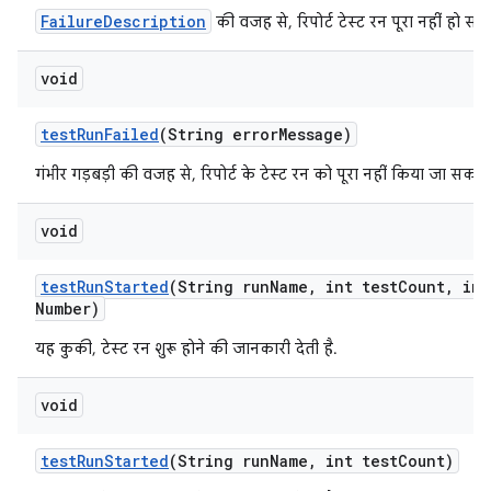
FailureDescription
की वजह से, रिपोर्ट टेस्ट रन पूरा नहीं हो सक
void
test
Run
Failed
(String error
Message)
गंभीर गड़बड़ी की वजह से, रिपोर्ट के टेस्ट रन को पूरा नहीं किया जा सका.
void
test
Run
Started
(String run
Name
,
int test
Count
,
int
Number)
यह कुकी, टेस्ट रन शुरू होने की जानकारी देती है.
void
test
Run
Started
(String run
Name
,
int test
Count)