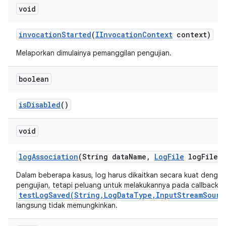
void
invocation
Started
(
IInvocation
Context
context)
Melaporkan dimulainya pemanggilan pengujian.
boolean
is
Disabled
()
void
log
Association
(String data
Name
,
Log
File
log
File)
Dalam beberapa kasus, log harus dikaitkan secara kuat dengan
pengujian, tetapi peluang untuk melakukannya pada callback
testLogSaved(String,LogDataType,InputStreamSourc
langsung tidak memungkinkan.