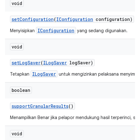
void
set
Configuration
(
IConfiguration
configuration)
IConfiguration
Menyisipkan
yang sedang digunakan.
void
set
Log
Saver
(
ILog
Saver
log
Saver)
ILogSaver
Tetapkan
untuk mengizinkan pelaksana menyimpan
boolean
support
Granular
Results
()
Menampilkan Benar jika pelapor mendukung hasil terperinci, salah
void