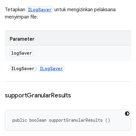
Tetapkan
ILogSaver
untuk mengizinkan pelaksana
menyimpan file.
Parameter
log
Saver
ILog
Saver
ILog
Saver
:
support
Granular
Results
public boolean supportGranularResults ()