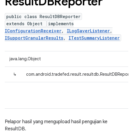
Result
DBReporter
public class ResultDBReporter
extends Object
implements
IConfigurationReceiver
,
ILogSaverListener
,
ISupportGranularResults
,
ITestSummaryListener
java.lang.Object
↳
com.android.tradefed.result.resultdb.ResultDBReporte
Pelapor hasil yang mengupload hasil pengujian ke
ResultDB.