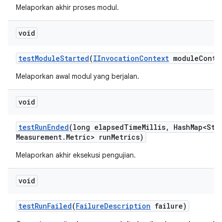
Melaporkan akhir proses modul.
void
test
Module
Started
(
IInvocation
Context
module
Conte
Melaporkan awal modul yang berjalan.
void
test
Run
Ended
(long elapsed
Time
Millis
,
Hash
Map<Str
Measurement
.
Metric> run
Metrics)
Melaporkan akhir eksekusi pengujian.
void
test
Run
Failed
(
Failure
Description
failure)