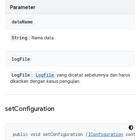
Parameter
data
Name
String
: Nama data
log
File
Log
File
Log
File
:
yang dicatat sebelumnya dan harus
dikaitkan dengan kasus pengujian.
set
Configuration
public void setConfiguration (
IConfiguration
 confi