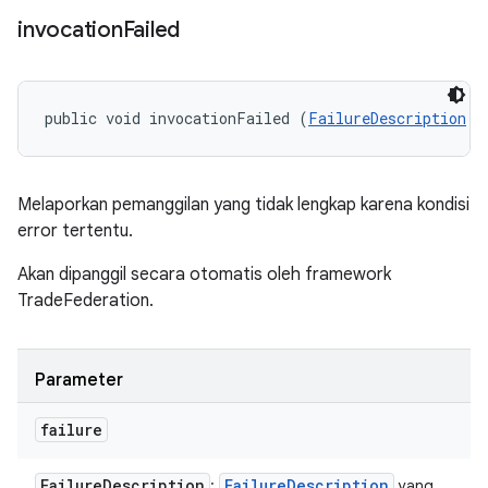
invocation
Failed
public void invocationFailed (
FailureDescription
 f
Melaporkan pemanggilan yang tidak lengkap karena kondisi
error tertentu.
Akan dipanggil secara otomatis oleh framework
TradeFederation.
Parameter
failure
Failure
Description
Failure
Description
:
yang