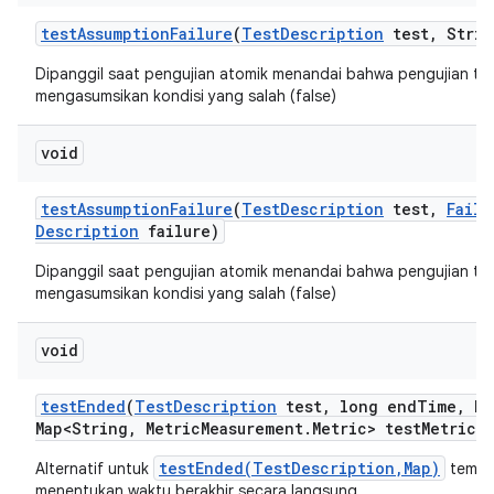
test
Assumption
Failure
(
Test
Description
test
,
Strin
Dipanggil saat pengujian atomik menandai bahwa pengujian te
mengasumsikan kondisi yang salah (false)
void
test
Assumption
Failure
(
Test
Description
test
,
Failu
Description
failure)
Dipanggil saat pengujian atomik menandai bahwa pengujian te
mengasumsikan kondisi yang salah (false)
void
test
Ended
(
Test
Description
test
,
long end
Time
,
Ha
Map<String
,
Metric
Measurement
.
Metric> test
Metrics)
testEnded(TestDescription,Map)
Alternatif untuk
tempat
menentukan waktu berakhir secara langsung.