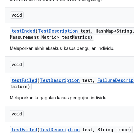
void
test
Ended
(
Test
Description
test
,
Hash
Map<String
,
M
Measurement
.
Metric> test
Metrics)
Melaporkan akhir eksekusi kasus pengujian individu.
void
test
Failed
(
Test
Description
test
,
Failure
Descripti
failure)
Melaporkan kegagalan kasus pengujian individu.
void
test
Failed
(
Test
Description
test
,
String trace)