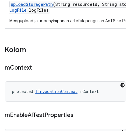
upload
Storage
Path
(String resource
Id
,
String stor
Log
File
log
File)
Mengupload jalur penyimpanan artefak pengujian AnTS ke Resu
Kolom
m
Context
protected 
IInvocationContext
 mContext
m
Enable
Al
Test
Properties