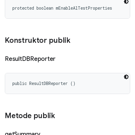
protected boolean mEnableAlTestProperties
Konstruktor publik
Result
DBReporter
public ResultDBReporter ()
Metode publik
get
Summary