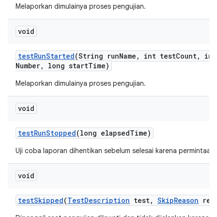
Melaporkan dimulainya proses pengujian.
void
test
Run
Started
(String run
Name
,
int test
Count
,
int
Number
,
long start
Time)
Melaporkan dimulainya proses pengujian.
void
test
Run
Stopped
(long elapsed
Time)
Uji coba laporan dihentikan sebelum selesai karena permintaa
void
test
Skipped
(
Test
Description
test
,
Skip
Reason
rea