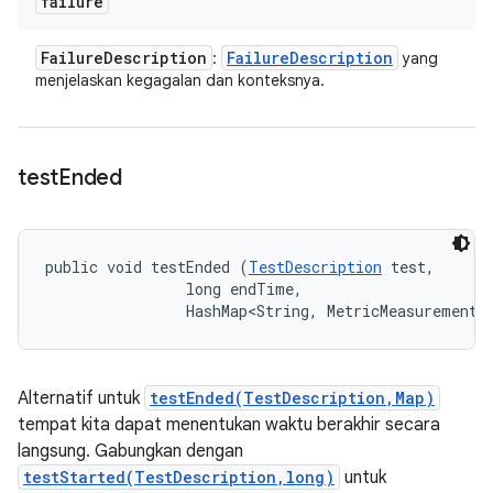
failure
Failure
Description
Failure
Description
:
yang
menjelaskan kegagalan dan konteksnya.
test
Ended
public void testEnded (
TestDescription
 test, 

                long endTime, 

                HashMap<String, MetricMeasurement.
Alternatif untuk
testEnded(TestDescription,Map)
tempat kita dapat menentukan waktu berakhir secara
langsung. Gabungkan dengan
testStarted(TestDescription,long)
untuk