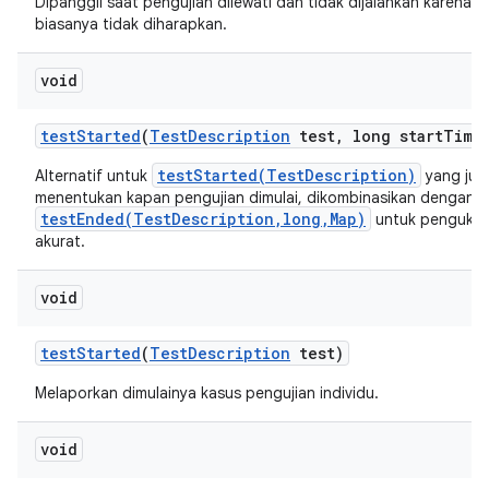
Dipanggil saat pengujian dilewati dan tidak dijalankan karena a
biasanya tidak diharapkan.
void
test
Started
(
Test
Description
test
,
long start
Time
testStarted(TestDescription)
Alternatif untuk
yang jug
menentukan kapan pengujian dimulai, dikombinasikan dengan
testEnded(TestDescription,long,Map)
untuk pengukur
akurat.
void
test
Started
(
Test
Description
test)
Melaporkan dimulainya kasus pengujian individu.
void