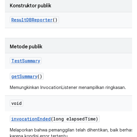
Konstruktor publik
Result
DBReporter
()
Metode publik
Test
Summary
get
Summary
()
Memungkinkan InvocationListener menampilkan ringkasan.
void
invocation
Ended
(long elapsed
Time)
Melaporkan bahwa pemanggilan telah dihentikan, baik berhasi
karena kondisi error tertentu.