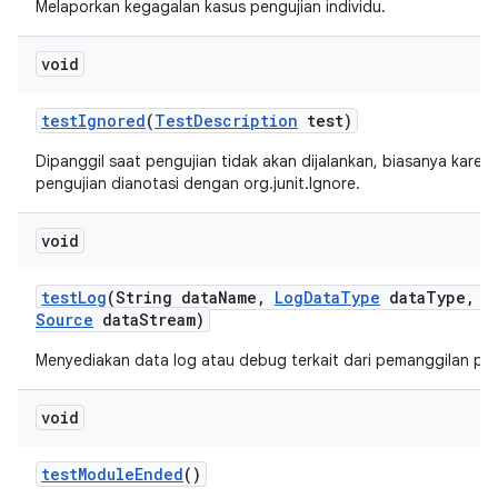
Melaporkan kegagalan kasus pengujian individu.
void
test
Ignored
(
Test
Description
test)
Dipanggil saat pengujian tidak akan dijalankan, biasanya kare
pengujian dianotasi dengan org.junit.Ignore.
void
test
Log
(String data
Name
,
Log
Data
Type
data
Type
,
I
Source
data
Stream)
Menyediakan data log atau debug terkait dari pemanggilan pen
void
test
Module
Ended
()