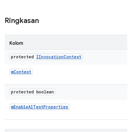
Ringkasan
Kolom
protected
IInvocation
Context
m
Context
protected boolean
m
Enable
Al
Test
Properties