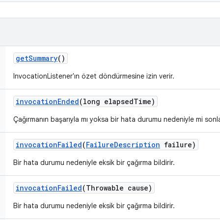
get
Summary
()
InvocationListener'ın özet döndürmesine izin verir.
invocation
Ended
(long elapsed
Time)
Çağırmanın başarıyla mı yoksa bir hata durumu nedeniyle mi sonlandı
invocation
Failed
(
Failure
Description
failure)
Bir hata durumu nedeniyle eksik bir çağırma bildirir.
invocation
Failed
(Throwable cause)
Bir hata durumu nedeniyle eksik bir çağırma bildirir.