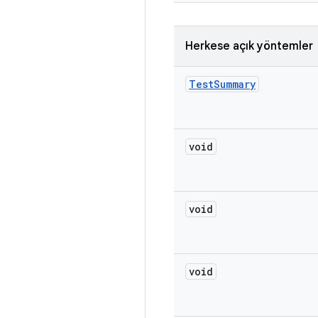
Herkese açık yöntemler
Test
Summary
void
void
void