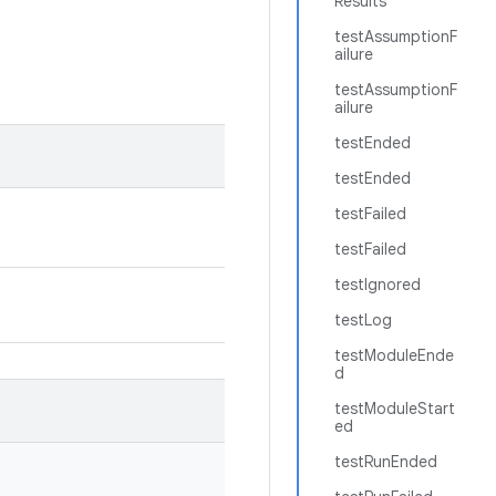
Results
testAssumptionF
ailure
testAssumptionF
ailure
testEnded
testEnded
testFailed
testFailed
testIgnored
testLog
testModuleEnde
d
testModuleStart
ed
testRunEnded