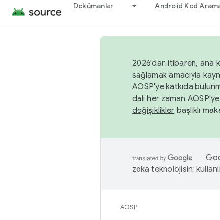
Dokümanlar
Android Kod Arama
2026'dan itibaren, ana k
sağlamak amacıyla kayn
AOSP'ye katkıda bulunm
dalı her zaman AOSP'ye 
değişiklikler
başlıklı maka
Goog
zeka teknolojisini kullanı
AOSP