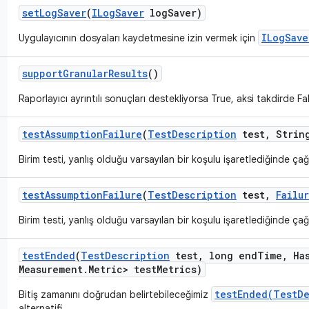
set
Log
Saver
(
ILog
Saver
log
Saver)
ILogSave
Uygulayıcının dosyaları kaydetmesine izin vermek için
support
Granular
Results
()
Raporlayıcı ayrıntılı sonuçları destekliyorsa True, aksi takdirde F
test
Assumption
Failure
(
Test
Description
test
,
String
Birim testi, yanlış olduğu varsayılan bir koşulu işaretlediğinde çağrı
test
Assumption
Failure
(
Test
Description
test
,
Failu
Birim testi, yanlış olduğu varsayılan bir koşulu işaretlediğinde çağrı
test
Ended
(
Test
Description
test
,
long end
Time
,
Ha
Measurement
.
Metric> test
Metrics)
testEnded(TestDe
Bitiş zamanını doğrudan belirtebileceğimiz
alternatifi.