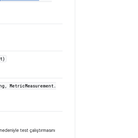
t)
ng
,
Metric
Measurement
.
nedeniyle test çalıştırmasını