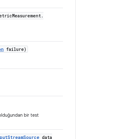
etric
Measurement
.
on
failure)
 olduğundan bir test
put
Stream
Source
data