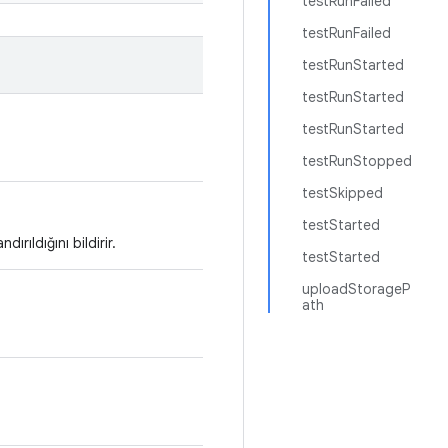
testRunFailed
testRunFailed
testRunStarted
testRunStarted
testRunStarted
testRunStopped
testSkipped
testStarted
rıldığını bildirir.
testStarted
uploadStorageP
ath