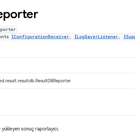
porter
eporter
ents
IConfigurationReceiver
,
ILogSaverListener
,
ISup
ed.result.resultdb.ResultDBReporter
 yükleyen sonuç raporlayıcı.