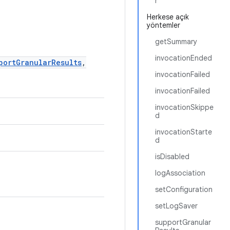
r
Herkese açık
yöntemler
getSummary
invocationEnded
portGranularResults
,
invocationFailed
invocationFailed
invocationSkippe
d
invocationStarte
d
isDisabled
logAssociation
setConfiguration
setLogSaver
supportGranular