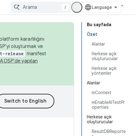
/
Bu sayfada
Özet
latform kararlılığını
Alanlar
SP'yi oluşturmak ve
t-release
manifest
Herkese açık
oluşturucular
n
AOSP'de yapılan
Herkese açık
yöntemler
Alanlar
mContext
mEnableAlTestPr
operties
Herkese açık
oluşturucular
ResultDBReporte