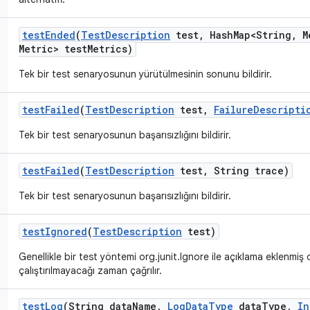
test
Ended
(
Test
Description
test
,
Hash
Map<String
,
M
Metric> test
Metrics)
Tek bir test senaryosunun yürütülmesinin sonunu bildirir.
test
Failed
(
Test
Description
test
,
Failure
Descripti
Tek bir test senaryosunun başarısızlığını bildirir.
test
Failed
(
Test
Description
test
,
String trace)
Tek bir test senaryosunun başarısızlığını bildirir.
test
Ignored
(
Test
Description
test)
Genellikle bir test yöntemi org.junit.Ignore ile açıklama eklenmiş
çalıştırılmayacağı zaman çağrılır.
test
Log
(String data
Name
,
Log
Data
Type
data
Type
,
In