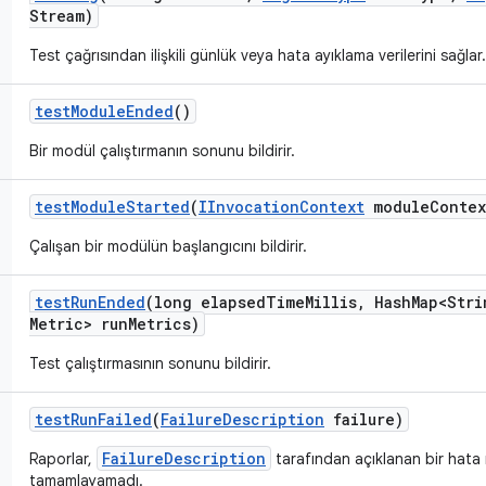
Stream)
Test çağrısından ilişkili günlük veya hata ayıklama verilerini sağlar.
test
Module
Ended
()
Bir modül çalıştırmanın sonunu bildirir.
test
Module
Started
(
IInvocation
Context
module
Contex
Çalışan bir modülün başlangıcını bildirir.
test
Run
Ended
(long elapsed
Time
Millis
,
Hash
Map<Stri
Metric> run
Metrics)
Test çalıştırmasının sonunu bildirir.
test
Run
Failed
(
Failure
Description
failure)
FailureDescription
Raporlar,
tarafından açıklanan bir hata 
tamamlayamadı.