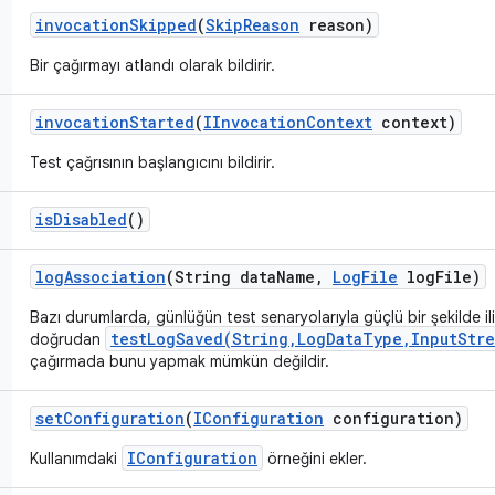
invocation
Skipped
(
Skip
Reason
reason)
Bir çağırmayı atlandı olarak bildirir.
invocation
Started
(
IInvocation
Context
context)
Test çağrısının başlangıcını bildirir.
is
Disabled
()
log
Association
(String data
Name
,
Log
File
log
File)
Bazı durumlarda, günlüğün test senaryolarıyla güçlü bir şekilde ili
testLogSaved(String,LogDataType,InputStre
doğrudan
çağırmada bunu yapmak mümkün değildir.
set
Configuration
(
IConfiguration
configuration)
IConfiguration
Kullanımdaki
örneğini ekler.