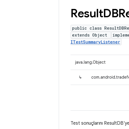
Result
DBRe
public class ResultDBR
extends Object
implem
ITestSummaryListener
java.lang.Object
↳
com.android.tradef
Test sonuçlarını ResultDB'ye