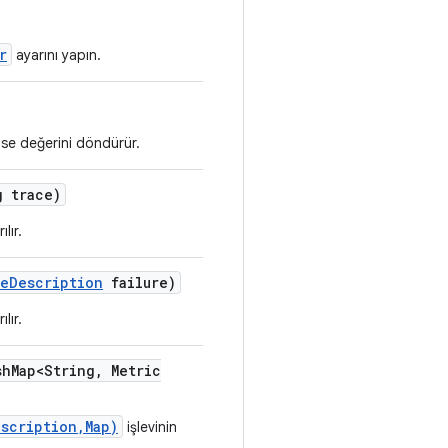
r
ayarını yapın.
alse değerini döndürür.
 trace)
lır.
re
Description
failure)
lır.
sh
Map<String
,
Metric
scription,Map)
işlevinin