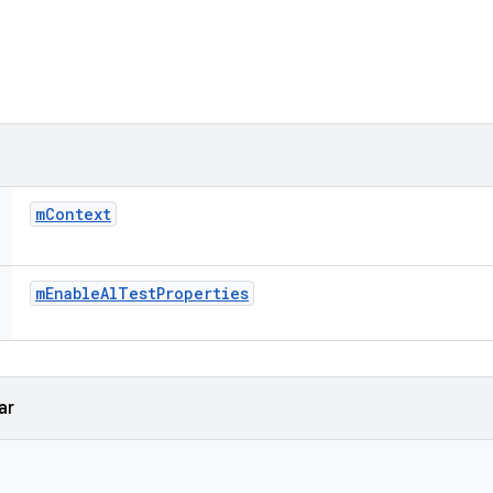
m
Context
m
Enable
Al
Test
Properties
ar