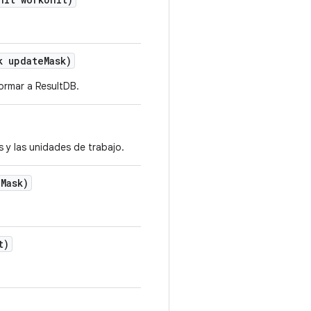
k update
Mask)
formar a ResultDB.
s y las unidades de trabajo.
e
Mask)
t)