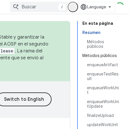
/
En esta página
Resumen
table y garantizar la
Métodos
 el AOSP en el segundo
públicos
elease
. La rama del
Métodos públicos
ente que se envió al
enqueueArtifact
enqueueTestRes
ult
enqueueWorkUni
t
enqueueWorkUni
tUpdate
finalizeUpload
updateWorkUnit