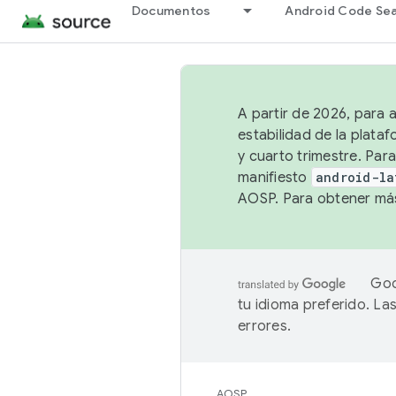
Documentos
Android Code Se
A partir de 2026, para 
estabilidad de la plata
y cuarto trimestre. Para
manifiesto
android-la
AOSP. Para obtener más
Goo
tu idioma preferido. L
errores.
AOSP