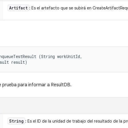
Artifact
: Es el artefacto que se subirá en CreateArtifactReq
nqueueTestResult (String workUnitId, 

sult result)
e prueba para informar a ResultDB.
String
: Es el ID de la unidad de trabajo del resultado de la p