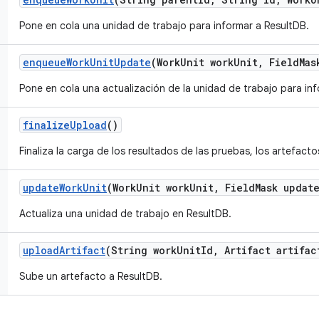
Pone en cola una unidad de trabajo para informar a ResultDB.
enqueue
Work
Unit
Update
(Work
Unit work
Unit
,
Field
Mas
Pone en cola una actualización de la unidad de trabajo para in
finalize
Upload
()
Finaliza la carga de los resultados de las pruebas, los artefacto
update
Work
Unit
(Work
Unit work
Unit
,
Field
Mask updat
Actualiza una unidad de trabajo en ResultDB.
upload
Artifact
(String work
Unit
Id
,
Artifact artifac
Sube un artefacto a ResultDB.