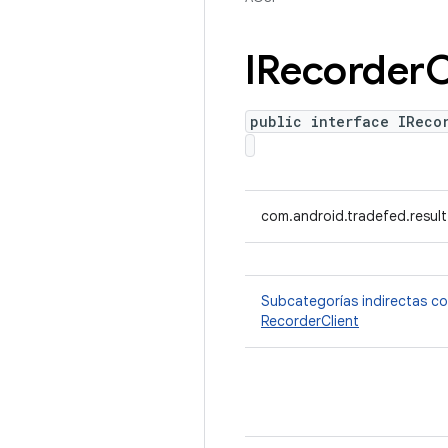
IRecorder
C
public interface IReco
com.android.tradefed.result
Subcategorías indirectas c
RecorderClient