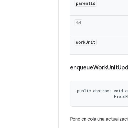
parent
Id
id
work
Unit
enqueue
Work
Unit
Upd
public abstract void e
                FieldM
Pone en cola una actualizaci