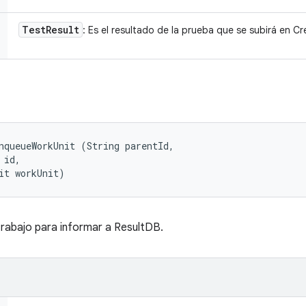
Test
Result
: Es el resultado de la prueba que se subirá en C
nqueueWorkUnit (String parentId, 

id, 

it workUnit)
trabajo para informar a ResultDB.