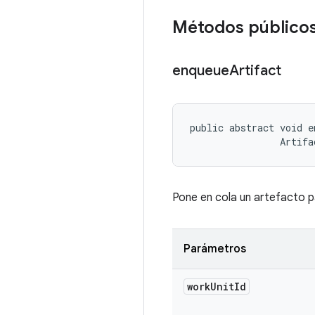
Métodos público
enqueue
Artifact
public abstract void e
                Artifa
Pone en cola un artefacto p
Parámetros
work
Unit
Id