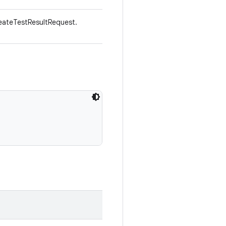
reateTestResultRequest.