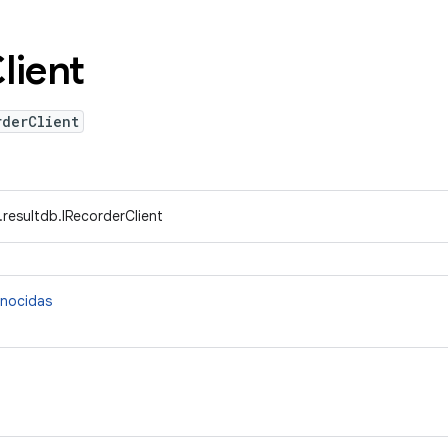
lient
rderClient
.resultdb.IRecorderClient
onocidas