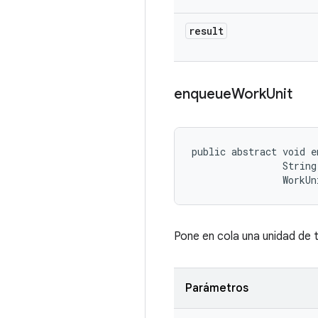
result
enqueue
Work
Unit
public abstract void e
                String 
                WorkUn
Pone en cola una unidad de 
Parámetros