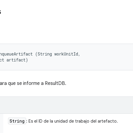
s
nqueueArtifact (String workUnitId, 

ct artifact)
ara que se informe a ResultDB.
String
: Es el ID de la unidad de trabajo del artefacto.