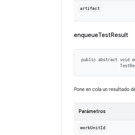
artifact
enqueue
Test
Result
public abstract void e
                TestRe
Pone en cola un resultado d
Parámetros
work
Unit
Id