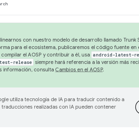
arch
alinearnos con nuestro modelo de desarrollo llamado Trunk S
forma para el ecosistema, publicaremos el código fuente en
 compilar el AOSP y contribuir a él, usa
android-latest-r
test-release
siempre hará referencia a la versión más reci
 información, consulta
Cambios en el AOSP
.
gle utiliza tecnología de IA para traducir contenido a
as traducciones realizadas con IA pueden contener