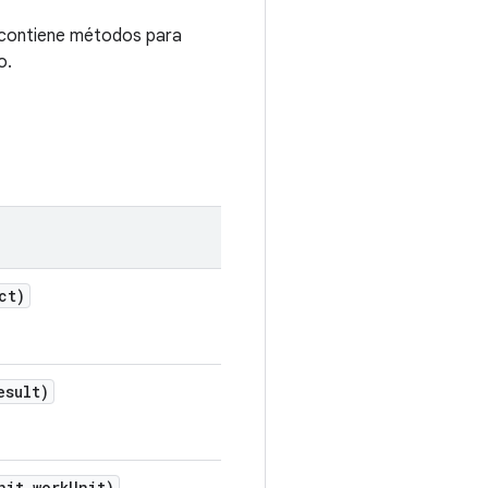
z contiene métodos para
o.
ct)
esult)
nit work
Unit)