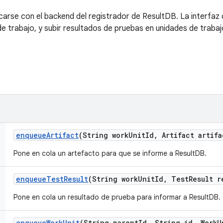
carse con el backend del registrador de ResultDB. La interfa
de trabajo, y subir resultados de pruebas en unidades de trabaj
enqueue
Artifact
(String work
Unit
Id
,
Artifact artifa
Pone en cola un artefacto para que se informe a ResultDB.
enqueue
Test
Result
(String work
Unit
Id
,
Test
Result r
Pone en cola un resultado de prueba para informar a ResultDB.
enqueue
Work
Unit
(String parent
Id
,
String id
,
Work
U