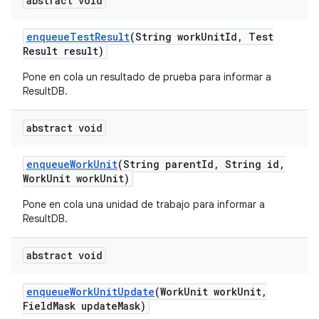
abstract void
enqueue
Test
Result
(String work
Unit
Id
,
Test
Result result)
Pone en cola un resultado de prueba para informar a
ResultDB.
abstract void
enqueue
Work
Unit
(String parent
Id
,
String id
,
Work
Unit work
Unit)
Pone en cola una unidad de trabajo para informar a
ResultDB.
abstract void
enqueue
Work
Unit
Update
(Work
Unit work
Unit
,
Field
Mask update
Mask)