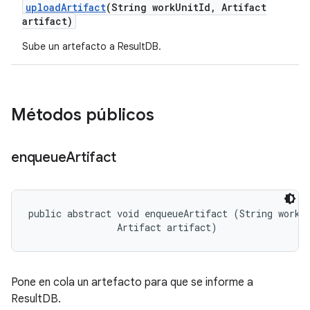
upload
Artifact
(String work
Unit
Id
,
Artifact
artifact)
Sube un artefacto a ResultDB.
Métodos públicos
enqueue
Artifact
public abstract void enqueueArtifact (String workUn
                Artifact artifact)
Pone en cola un artefacto para que se informe a
ResultDB.