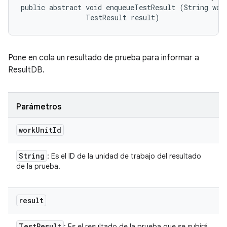
public abstract void enqueueTestResult (String work
                TestResult result)
Pone en cola un resultado de prueba para informar a
ResultDB.
Parámetros
work
Unit
Id
String
: Es el ID de la unidad de trabajo del resultado
de la prueba.
result
Test
Result
: Es el resultado de la prueba que se subirá