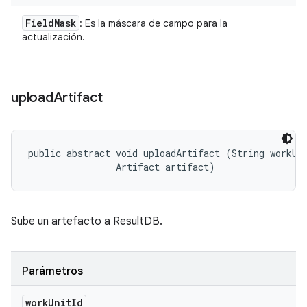
Field
Mask
: Es la máscara de campo para la
actualización.
upload
Artifact
public abstract void uploadArtifact (String workUni
                Artifact artifact)
Sube un artefacto a ResultDB.
Parámetros
work
Unit
Id